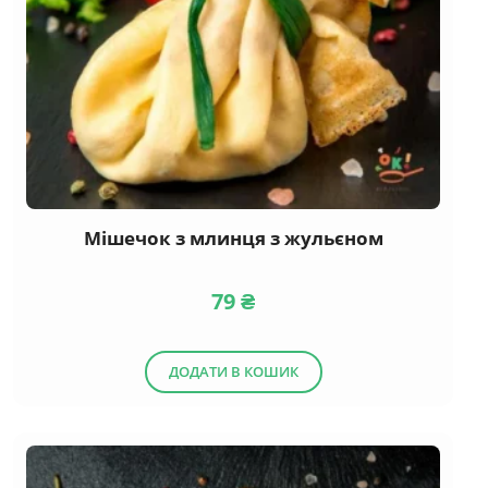
Мішечок з млинця з жульєном
79
₴
ДОДАТИ В КОШИК