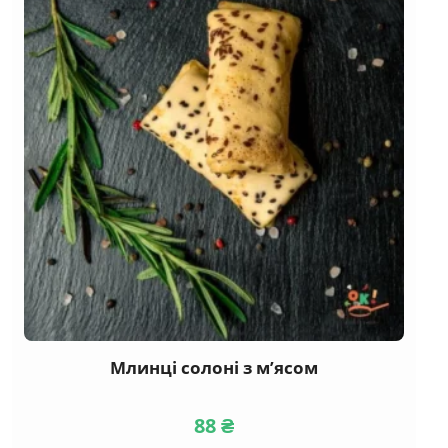
Млинці солоні з м’ясом
88
₴