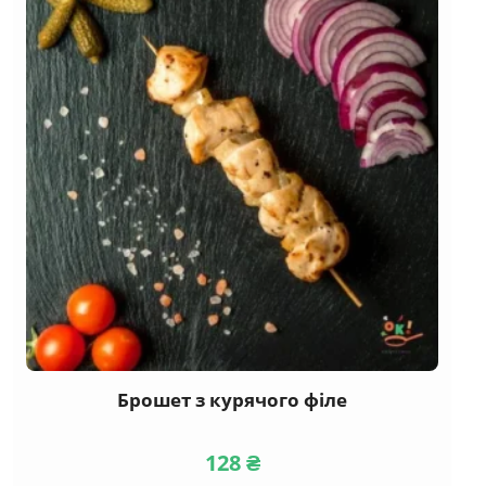
Канапе
(29)
М'ясні
(18)
Риба та морепродукти
(17)
Сирні
(12)
Вегетаріанські
(5)
Taрталетки
(10)
Брускетти
(17)
Бургери, сендвічі
Брошет з курячого філе
(11)
Гарячі закуски
128
₴
(8)
Салати