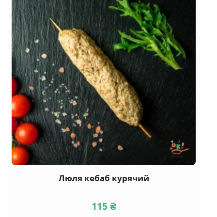
Люля кебаб курячий
115
₴