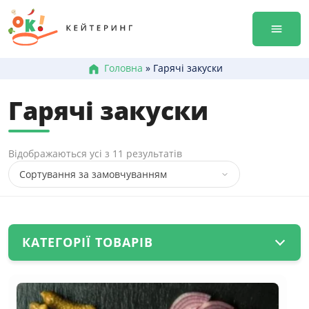
Перейти
Гала-ве
до
Оренда
змісту
Доставк
Меню к
Головна
»
Гарячі закуски
Бокси /
Гарячі закуски
Канапе
Брускет
Бургери
Відображаються усі з 11 результатів
Гарячі 
Салати
Десерт
+38 (0
КАТЕГОРІЇ ТОВАРІВ
+38 (0
+38 (0
(28)
Бокси / сети
(89)