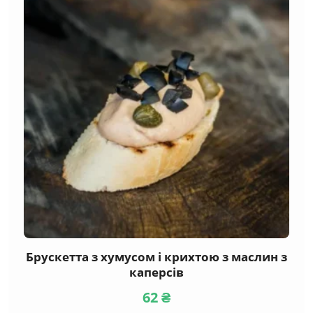
Брускетта з хумусом і крихтою з маслин з
каперсів
62
₴