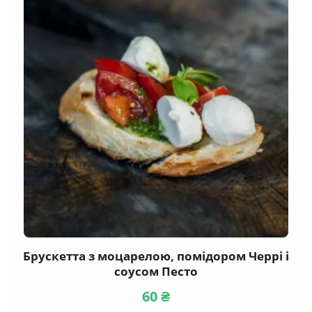
Брускетта з моцарелою, помідором Черрі і
соусом Песто
60
₴