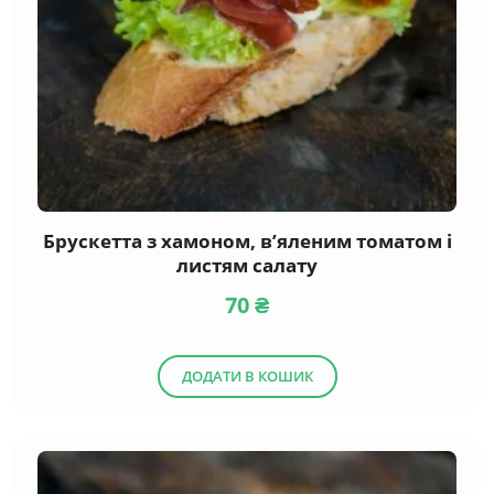
Брускетта з хамоном, в’яленим томатом і
листям салату
70
₴
ДОДАТИ В КОШИК