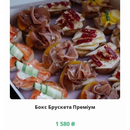
Канапе
(29)
М'ясні
(18)
Риба та морепродукти
(17)
Сирні
(12)
Вегетаріанські
(5)
Taрталетки
(10)
Брускетти
(17)
Бургери, сендвічі
Бокс Брускета Преміум
(11)
Гарячі закуски
1 580
₴
(8)
Салати