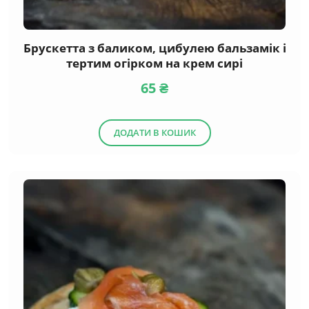
Брускетта з баликом, цибулею бальзамік і
тертим огірком на крем сирі
65
₴
ДОДАТИ В КОШИК