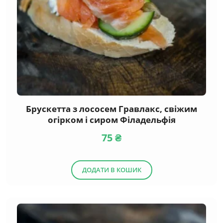
Брускетта з лососем Гравлакс, свіжим
огірком і сиром Філадельфія
75
₴
ДОДАТИ В КОШИК