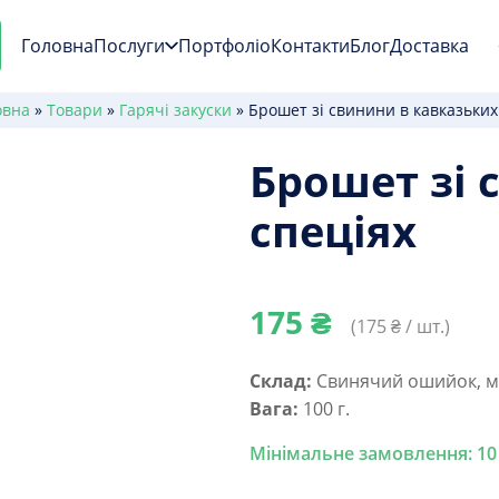
Головна
Послуги
Портфоліо
Контакти
Блог
Доставка
овна
»
Товари
»
Гарячі закуски
»
Брошет зі свинини в кавказьких
Брошет зі 
спеціях
175
₴
(
175
₴ / шт.)
Склад:
Свинячий ошийок, ма
Вага:
100 г.
Мінімальне замовлення: 10