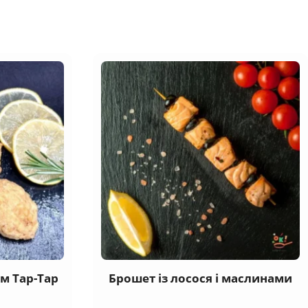
ом Тар-Тар
Брошет із лосося і маслинами