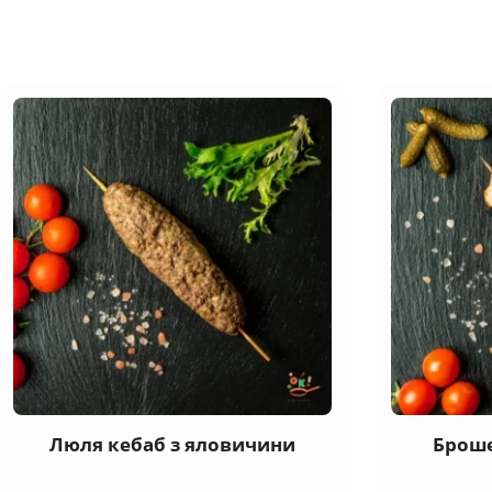
Люля кебаб з яловичини
Броше