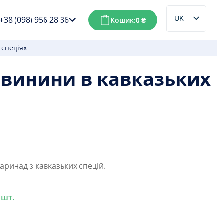
UK
+38 (098) 956 28 36
Кошик:
0
₴
RU
 спеціях
свинини в кавказьких
ринад з кавказьких спецій.
 шт.