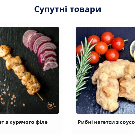
Супутні товари
т з курячого філе
Рибні нагетси з соус