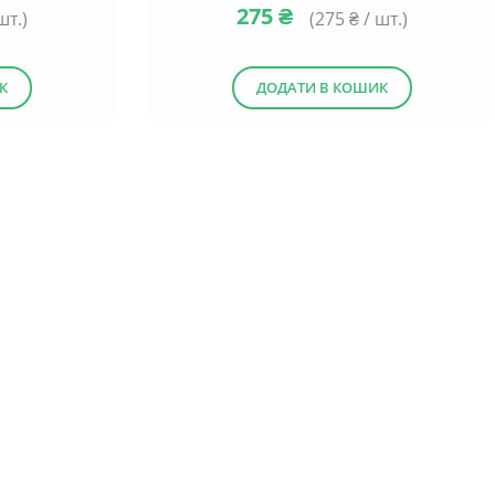
275
₴
шт.)
(
275
₴ / шт.)
К
ДОДАТИ В КОШИК