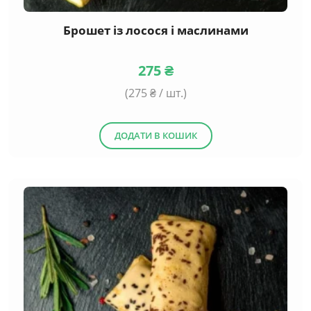
Брошет із лосося і маслинами
275
₴
(
275
₴ / шт.)
ДОДАТИ В КОШИК