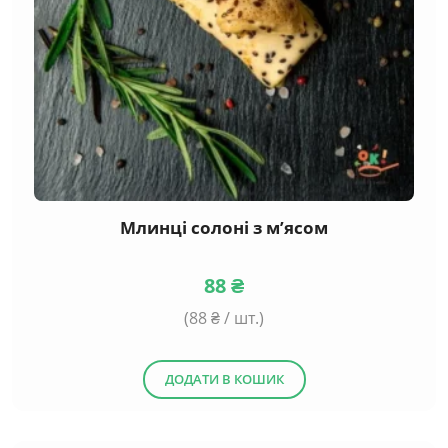
Млинці солоні з м’ясом
88
₴
(
88
₴ / шт.)
ДОДАТИ В КОШИК