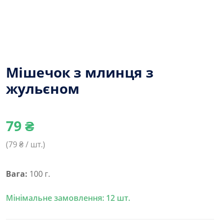
Мішечок з млинця з
жульєном
79
₴
(
79
₴ / шт.)
Вага:
100 г.
Мінімальне замовлення: 12 шт.