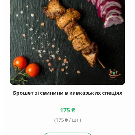
Брошет зі свинини в кавказьких спеціях
175
₴
(
175
₴ / шт.)