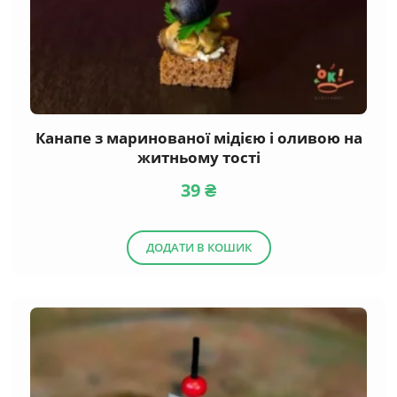
Канапе з маринованої мідією і оливою на
житньому тості
39
₴
ДОДАТИ В КОШИК