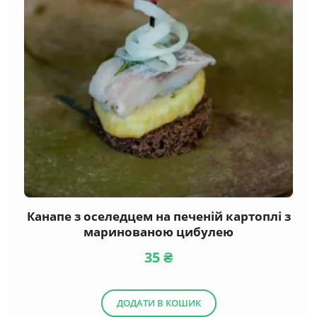
Канапе з оселедцем на печеній картоплі з
маринованою цибулею
35
₴
ДОДАТИ В КОШИК