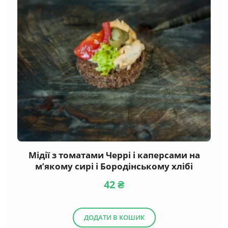
Мідії з томатами Черрі і каперсами на
м’якому сирі і Бородінському хлібі
42
₴
ДОДАТИ В КОШИК