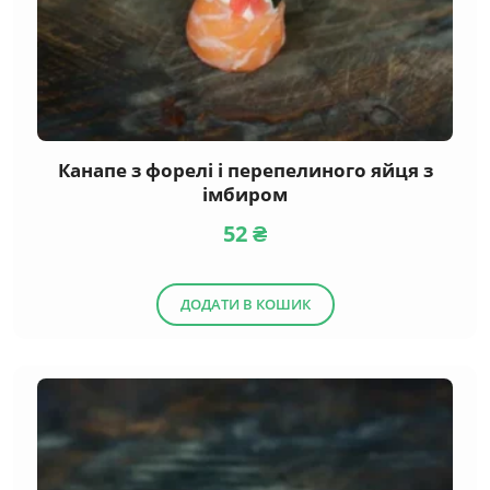
Канапе з форелі і перепелиного яйця з
імбиром
52
₴
ДОДАТИ В КОШИК