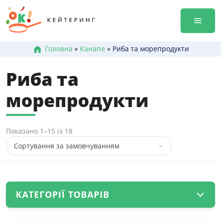
Перейти
Гала-ве
до
Оренда
змісту
Доставк
Меню к
Головна
»
Канапе
»
Риба та морепродукти
Бокси /
Риба та
Канапе
Брускет
морепродукти
Бургери
Гарячі 
Салати
Показано 1–15 із 18
Десерт
+38 (0
+38 (0
+38 (0
КАТЕГОРІЇ ТОВАРІВ
(28)
Бокси / сети