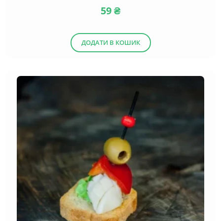
59
₴
(8)
Салати
(13)
Десерти
ДОДАТИ В КОШИК