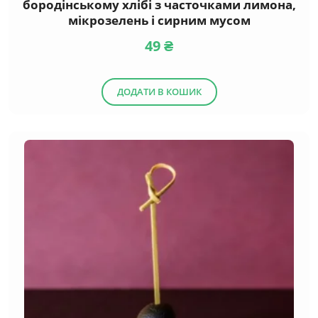
бородінському хлібі з часточками лимона,
мікрозелень і сирним мусом
49
₴
ДОДАТИ В КОШИК