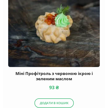
Міні Профітроль з червоною ікрою і
зеленим маслом
93
₴
ДОДАТИ В КОШИК