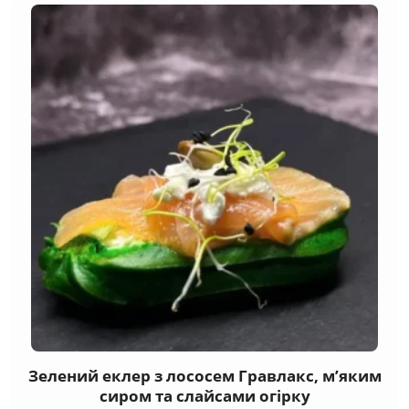
(89)
Канапе
(29)
М'ясні
(18)
Риба та морепродукти
(17)
Сирні
(12)
Вегетаріанські
(5)
Taрталетки
(10)
Брускетти
(17)
Бургери, сендвічі
Зелений еклер з лососем Гравлакс, м’яким
сиром та слайсами огірку
(11)
Гарячі закуски