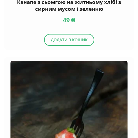
Канапе з сьомгою на житньому хлібі з
сирним мусом і зеленню
49
₴
ДОДАТИ В КОШИК