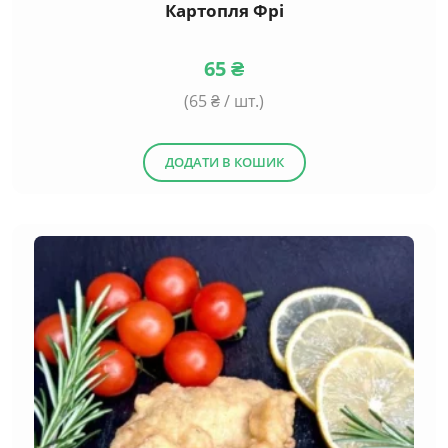
Картопля Фрі
65
₴
(
65
₴ / шт.)
ДОДАТИ В КОШИК