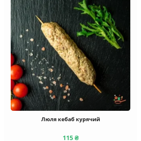
Люля кебаб курячий
115
₴