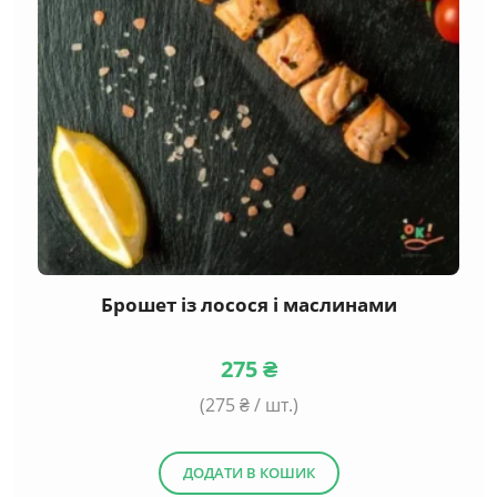
Брошет із лосося і маслинами
275
₴
(
275
₴ / шт.)
ДОДАТИ В КОШИК