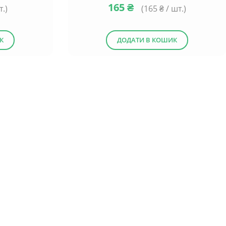
165
₴
т.)
(
165
₴ / шт.)
К
ДОДАТИ В КОШИК