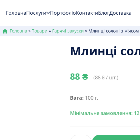
Головна
Послуги
Портфоліо
Контакти
Блог
Доставка
Головна
»
Товари
»
Гарячі закуски
»
Млинці солоні з м'ясом
Млинці сол
88
₴
(
88
₴ / шт.)
Вага:
100 г.
Мінімальне замовлення: 12