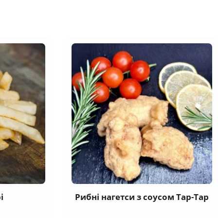
і
Рибні нагетси з соусом Тар-Тар