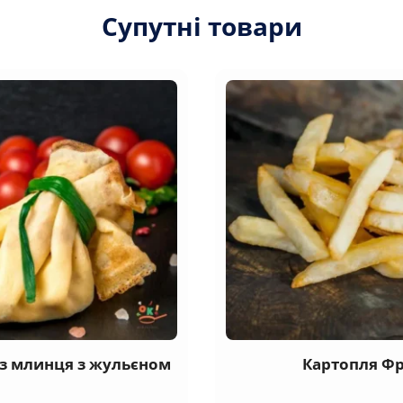
Супутні товари
з млинця з жульєном
Картопля Фр