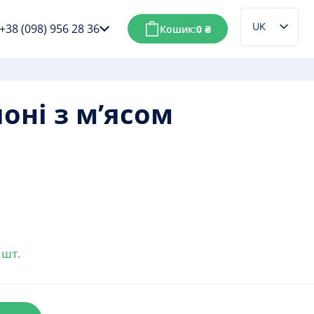
UK
+38 (098) 956 28 36
Кошик:
0
₴
RU
оні з м’ясом
 шт.