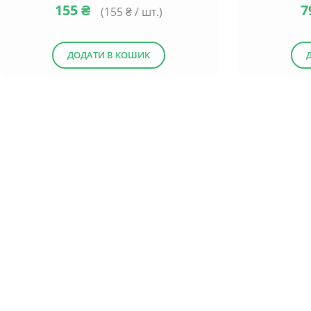
155
₴
7
(
155
₴ / шт.)
ДОДАТИ В КОШИК