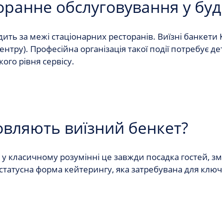
оранне обслуговування у будь
дить за межі стаціонарних ресторанів.
Виїзні банкети 
с-центру). Професійна організація такої події потребу
ого рівня сервісу.
овляють виїзний бенкет?
 у класичному розумінні це завжди посадка гостей, зм
 статусна форма кейтерингу, яка затребувана для клю