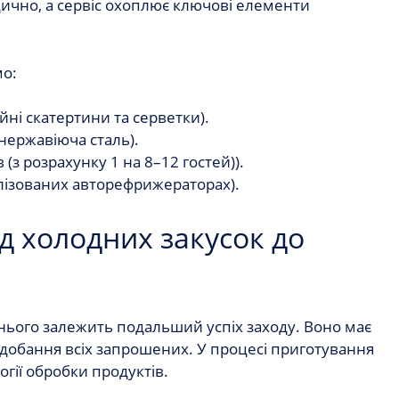
дично, а сервіс охоплює ключові елементи
мо:
ійні скатертини та серветки).
 нержавіюча сталь).
(з розрахунку 1 на 8–12 гостей)).
іалізованих авторефрижераторах).
д холодних закусок до
 нього залежить подальший успіх заходу. Воно має
добання всіх запрошених. У процесі приготування
гії обробки продуктів.