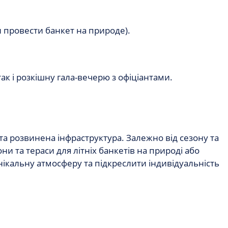
и провести б
анкет на природ
е).
к і розкішну гала-вечерю з офіціантами.
а розвинена інфраструктура. Залежно від сезону та
и та тераси для літніх банкетів на природі або
нікальну атмосферу та підкреслити індивідуальність