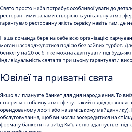
Свято просто неба потребує особливої ​​уваги до дета
ресторанними залами створюють унікальну атмосферу
гарантуємо ресторанну якість сервісу навіть там, де 
Наша команда бере на себе всю організацію харчуванн
могли насолоджуватися подією без зайвих турбот. Д
бенкету на 20 осіб
, яке можна адаптувати під будь-які
індивідуальність свята та при цьому гарантувати вис
Ювілеї та приватні свята
Якщо ви плануєте
банкет для дня народження
, То ви
створити особливу атмосферу. Такий підхід дозволяє 
орендованому лофті або на заміському майданчику). 
обслуговування, щоб ви могли зосередитися на спілкув
формату
банкети на виїзд Київ
легко адаптується під к
масштабне свято.