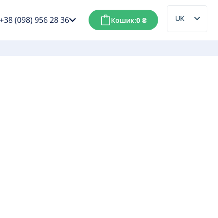
UK
+38 (098) 956 28 36
Кошик:
0
₴
RU
в