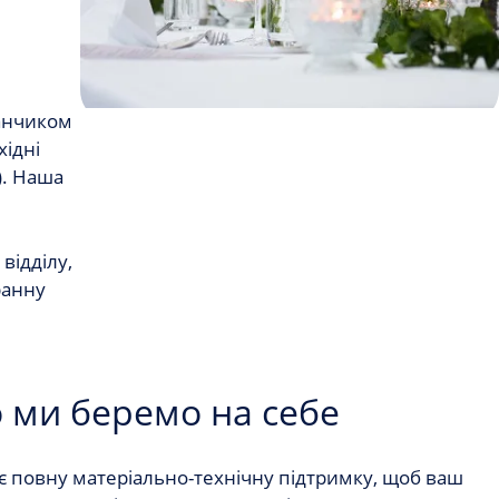
данчиком
хідні
). Наша
відділу,
ранну
о ми беремо на себе
 повну матеріально-технічну підтримку, щоб ваш