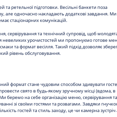
лей та ретельної підготовки.
Весільні банкети
поза
, але одночасно накладають додаткові завдання. Ми
немає стаціонарних комунікацій.
я, сервірування та технічний супровід, щоб молодята 
ля невеликих урочистостей ми пропонуємо готове
мен
 смаки та формат весілля. Такий підхід дозволяє збере
окий рівень обслуговування.
їзний формат стане чудовим способом здивувати госте
провести свято в будь-якому зручному місці (вдома, в
Ми беремо на себе організацію меню, сервірування т
анні зі своїми гостями та розвагами. Завдяки гнучкос
ількість гостей та стиль заходу, це чи камерна зустріч