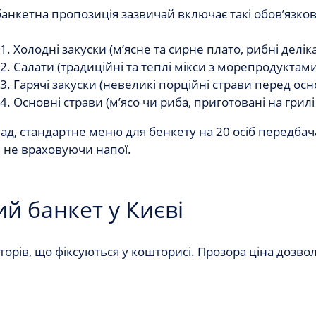
анкетна пропозиція зазвичай включає такі обов’язкові
Холодні закуски (м’ясне та сирне плато, рибні деліка
Салати (традиційні та теплі мікси з морепродуктами
Гарячі закуски (невеликі порційні страви перед ос
Основні страви (м’ясо чи риба, приготовані на грилі 
ад, стандартне
меню для бенкету на 20 осіб
передбача
 не враховуючи напої.
ий банкет у Києві
кторів, що фіксуються у кошторисі. Прозора ціна доз