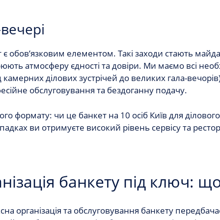
-вечері
т
є обов’язковим елементом. Такі заходи стають май
юють атмосферу єдності та довіри. Ми маємо всі необ
ід камерних ділових зустрічей до великих гала-вечорів
офесійне обслуговування та бездоганну подачу.
 формату: чи це банкет на 10 осіб Київ для ділового 
падках ви отримуєте високий рівень сервісу та ресто
нізація банкету під ключ: щ
ксна
організація та обслуговування банкету
передбачає