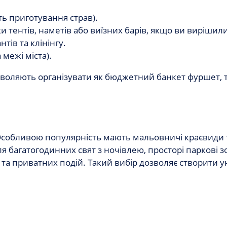
ть приготування страв).
 тентів, наметів або виїзних барів, якщо ви вирішил
нтів та клінінгу.
 межі міста).
воляють організувати як бюджетний банкет фуршет, та
Особливою популярність мають мальовничі краєвиди т
багатогодинних свят з ночівлею, просторі паркові зон
 та приватних подій. Такий вибір дозволяє створити у