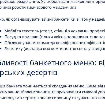
ройшов бездоганно. Усі зобов’язання закріплені юри
бійної роботи тимчасового майданчика.
о, як організовувати
виїзні банкети Київ
і тому надає
Меблі та текстиль (столи, стільці з чохлами, профес
Посуд та прилади (тільки якісна порцеляна, скло та
Обслуговування (команда кваліфікованих офіціантів 
Логістику (доставка всіх компонентів свята у спец
ливості банкетного меню: ві
рських десертів
ція банкет
а починається зі складання меню. Саме від
ксимально збалансованим та враховувати смакові упо
истовуємо сертифіковану сировину та сучасні техноло