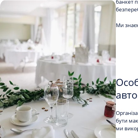
банкет п
безпере
Ми знаєм
Особ
авто
Організа
бути ма
ми викор