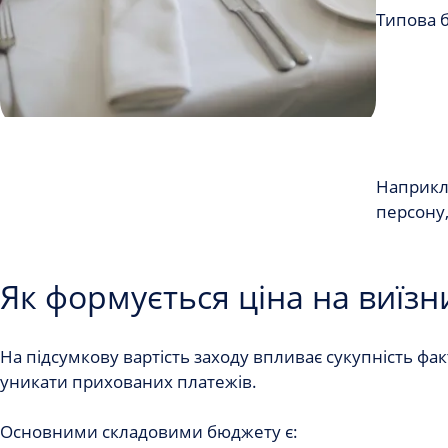
Типова б
Наприкл
персону,
Як формується ціна на виїзн
На підсумкову вартість заходу впливає сукупність фа
уникати прихованих платежів.
Основними складовими бюджету є: