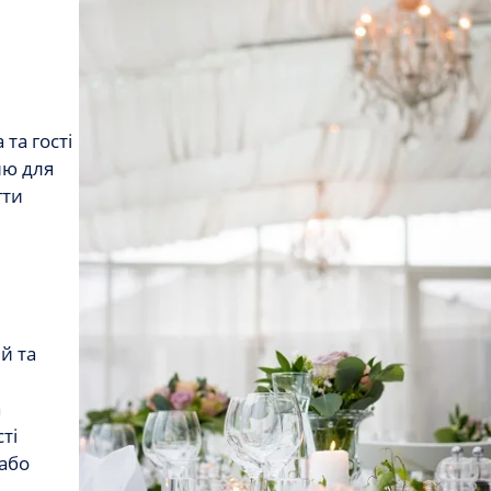
та гості
ю для
гти
й та
а
ті
 або