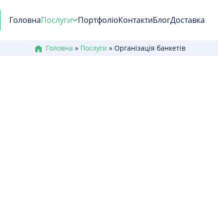
Головна
Послуги
Портфоліо
Контакти
Блог
Доставка
Головна
»
Послуги
»
Організація банкетів
Організація банкеті