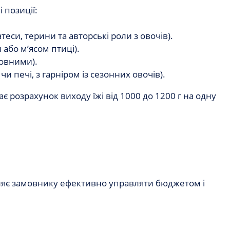
 позиції:
теси, терини та авторські роли з овочів).
 або м’ясом птиці).
новними).
чи печі, з гарніром із сезонних овочів).
є розрахунок виходу їжі від 1000 до 1200 г на одну
воляє замовнику ефективно управляти бюджетом і