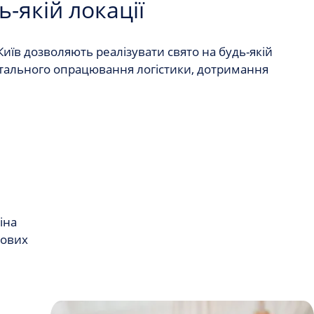
-якій локації
Київ
дозволяють реалізувати свято на будь-якій
є детального опрацювання логістики, дотримання
іна
чових