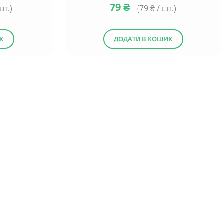
79
₴
шт.)
(
79
₴ / шт.)
К
ДОДАТИ В КОШИК