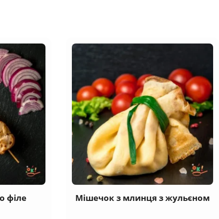
о філе
Мішечок з млинця з жульєном