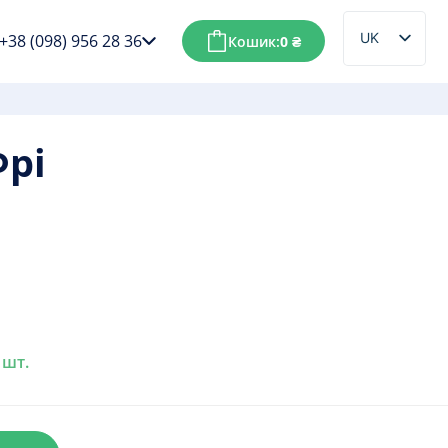
UK
+38 (098) 956 28 36
Кошик:
0
₴
RU
Фрі
 шт.