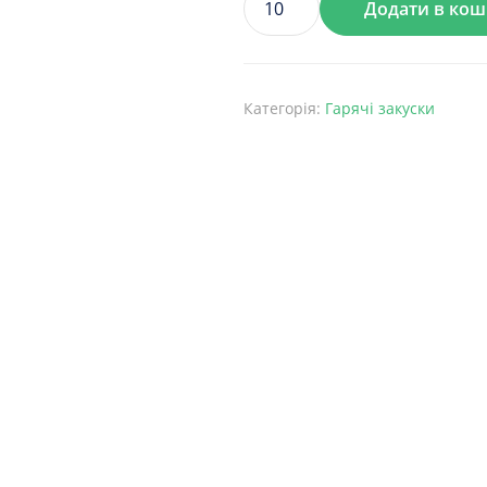
Додати в ко
Картопля
Фрі
кількість
Категорія:
Гарячі закуски