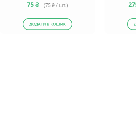
75
₴
2
(
75
₴ / шт.)
ДОДАТИ В КОШИК