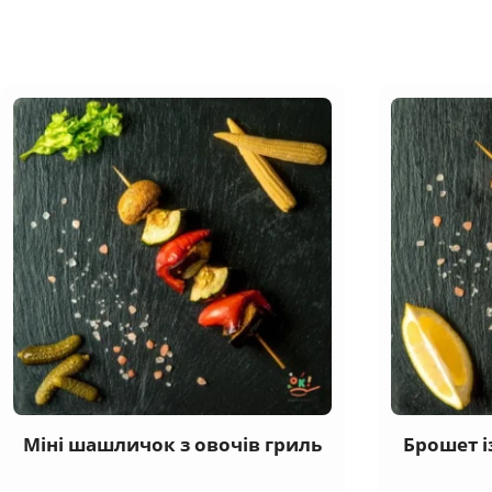
Міні шашличок з овочів гриль
Брошет і