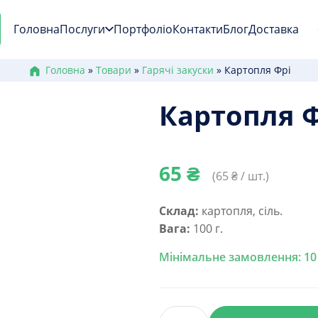
Головна
Послуги
Портфоліо
Контакти
Блог
Доставка
Головна
»
Товари
»
Гарячі закуски
»
Картопля Фрі
Картопля 
65
₴
(
65
₴ / шт.)
Склад:
картопля, сіль.
Вага:
100 г.
Мінімальне замовлення: 10