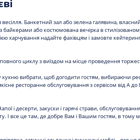
єві
я весілля. Банкетний зал або зелена галявина, власни
з байкерами або костюмована вечірка в стилізованом
цією харчування надайте фахівцям і замовте кейтеринг
 повного циклу з виїздом на місце проведення торжес
ку кухню вибрати, щоб догодити гостям, вибираючи ре
кісне ресторанне обслуговування з сервісом від А до Я
Напої і десерти, закуски і гарячі страви, обслуговуванн
 І все це там, де добре Вам і Вашим гостям, в тому мі
рвіровка, затишні альтанки і вишукані меблі – все це 