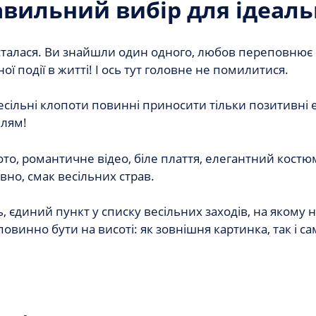
вильний вибір для ідеальн
сталася. Ви знайшли один одного, любов переповнює с
ної події в житті! І ось тут головне не помилитися.
сільні клопоти повинні приносити тільки позитивні ем
ллям!
то, романтичне відео, біле плаття, елегантний костюм,
но, смак весільних страв.
ь, єдиний пункт у списку весільних заходів, на яком
овинно бути на висоті: як зовнішня картинка, так і са