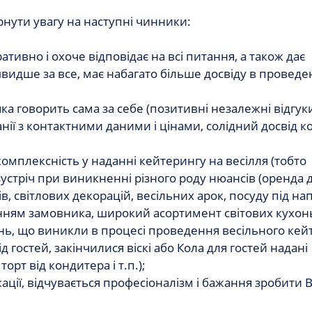
рнути увагу на наступні чинники:
тивно і охоче відповідає на всі питання, а також дає
швидше за все, має набагато більше досвіду в проведе
яка говорить сама за себе (позитивні незалежні відгук
нії з контактними даними і цінами, солідний досвід ко
 комплексність у наданні кейтерингу на весілля (тобто
зустріч при виникненні різного роду нюансів (оренда 
ів, світлових декорацій, весільних арок, посуду під нап
ням замовника, широкий асортимент світових кухонь і
ь, що виникли в процесі проведення весільного кей
д гостей, закінчилися віскі або Кола для гостей надані
рт від кондитера і т.п.);
кації, відчувається професіоналізм і бажання зробити