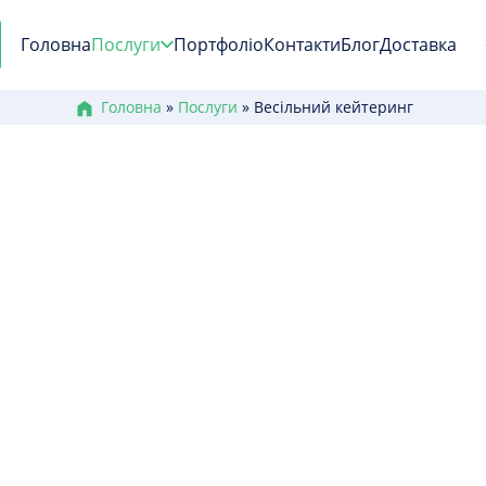
Головна
Послуги
Портфоліо
Контакти
Блог
Доставка
Головна
»
Послуги
»
Весільний кейтеринг
Весільний кейтерин