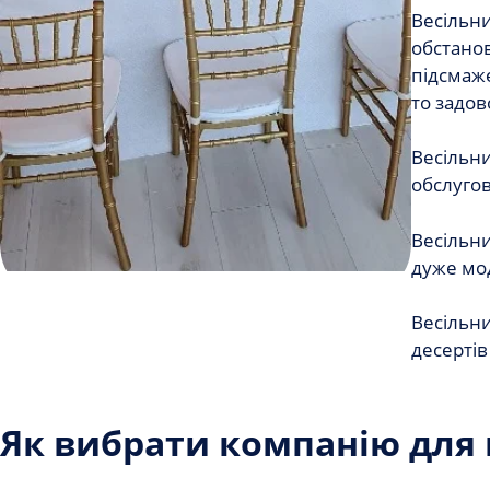
Весільни
обстанов
підсмаже
то задов
Весільни
обслугов
Весільни
дуже мод
Весільни
десертів
Як вибрати компанію для 