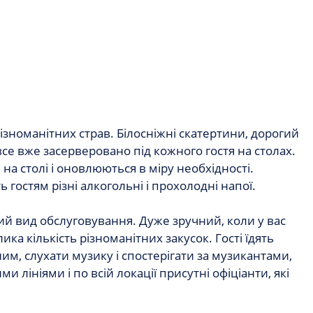
різноманітних страв. Білосніжні скатертини, дорогий
 все вже засерверовано під кожного гостя на столах.
ь на столі і оновлюються в міру необхідності.
гостям різні алкогольні і прохолодні напої.
ий вид обслуговування. Дуже зручний, коли у вас
ка кількість різноманітних закусок. Гості їдять
ним, слухати музику і спостерігати за музикантами,
 лініями і по всій локації присутні офіціанти, які