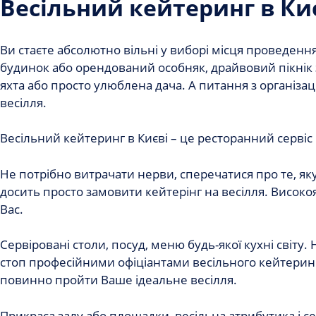
Весільний кейтеринг в Ки
Ви стаєте абсолютно вільні у виборі місця проведенн
будинок або орендований особняк, драйвовий пікнік 
яхта або просто улюблена дача. А питання з організа
весілля.
Весільний кейтеринг в Києві – це ресторанний сервіс
Не потрібно витрачати нерви, сперечатися про те, я
досить просто замовити кейтерінг на весілля. Високоя
Вас.
Сервіровані столи, посуд, меню будь-якої кухні світу. 
стоп професійними офіціантами весільного кейтерингу.
повинно пройти Ваше ідеальне весілля.
Прикраса залу або площадки, весільна атрибутика і се