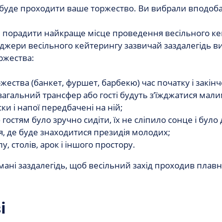
як буде проходити ваше торжество. Ви вибрали вподоб
 і порадити найкраще місце проведення весільного ке
еджери весільного кейтерингу зазвичай заздалегідь 
ржества:
ства (банкет, фуршет, барбекю) час початку і закінч
 загальний трансфер або гості будуть з’їжджатися мал
ки і напої передбачені на ній;
 гостям було зручно сидіти, їх не сліпило сонце і було
ня, де буде знаходитися президія молодих;
, столів, арок і іншого простору.
мані заздалегідь, щоб весільний захід проходив плавн
і