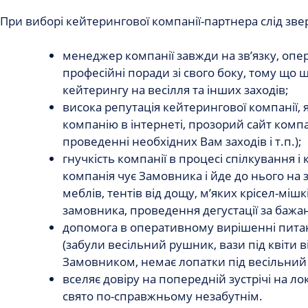
При виборі кейтерингової компанії-партнера слід зве
менеджер компанії завжди на зв’язку, опера
професійні поради зі свого боку, тому що 
кейтерингу на весілля та інших заходів;
висока репутація кейтерингової компанії, 
компанію в інтернеті, прозорий сайт компа
проведенні необхідних Вам заходів і т.п.);
гнучкість компанії в процесі спілкування і
компанія чує Замовника і йде до нього на 
меблів, тентів від дощу, м’яких крісел-мішк
замовника, проведення дегустації за бажан
допомога в оперативному вирішенні питан
(забули весільний рушник, вази під квіти ві
Замовником, немає лопатки під весільний то
вселяє довіру на попередній зустрічі на ло
свято по-справжньому незабутнім.