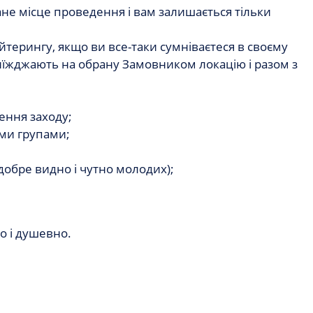
ане місце проведення і вам залишається тільки
йтерингу, якщо ви все-таки сумніваєтеся в своєму
виїжджають на обрану Замовником локацію і разом з
ення заходу;
ими групами;
 добре видно і чутно молодих);
о і душевно.