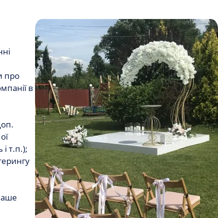
нні
и про
мпанії в
доп.
ої
 т.п.);
терингу
 Ваше