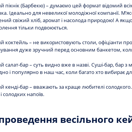
й пікнік (Барбекю) – думаємо цей формат відомий всі
ка. Ідеально для невеликої молодіжної компанії. М’ясо
ний свіжий хліб, аромат і насолода природою! А якщ
олення тільки подвоюється.
й коктейль – не використовують столи, офіціанти проп
ування дуже зручний перед основним банкетом, коли 
й салат-бар – суть видно вже в назві. Суші-бар, бар з 
но і популярно в наш час, коли багато хто вибирає д
й кенді-бар – вважають за краще любителі солодкого
 і солодких напоїв.
проведення весільного ке