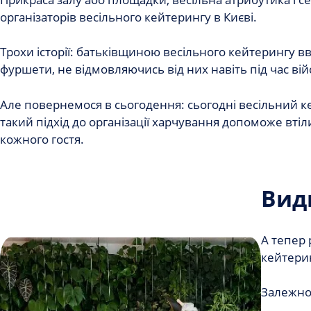
організаторів весільного кейтерингу в Києві.
Трохи історії: батьківщиною весільного кейтерингу в
фуршети, не відмовляючись від них навіть під час вій
Але повернемося в сьогодення: сьогодні весільний к
такий підхід до організації харчування допоможе вті
кожного гостя.
Вид
А тепер 
кейтери
Залежно 