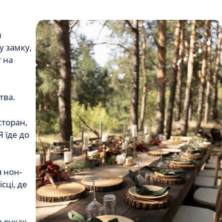
й
у замку,
 на
тва.
сторан,
 їде до
я нон-
сці, де
в руках