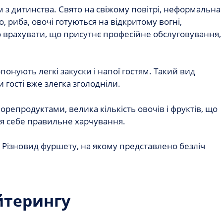
м з дитинства. Свято на свіжому повітрі, неформальна
, риба, овочі готуються на відкритому вогні,
о врахувати, що присутнє професійне обслуговування,
онують легкі закуски і напої гостям. Такий вид
гості вже злегка зголодніли.
морепродуктами, велика кількість овочів і фруктів, що
ля себе правильне харчування.
. Різновид фуршету, на якому представлено безліч
йтерингу