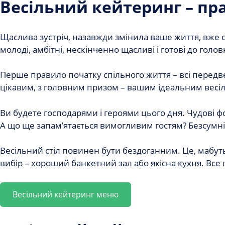
Весільний кейтеринг – пра
Щаслива зустріч, назавжди змінила ваше життя, вже 
молоді, амбітні, нескінченно щасливі і готові до голов
Перше правило початку спільного життя – всі передве
цікавим, з головним призом – вашим ідеальним весі
Ви будете господарями і героями цього дня. Чудові фо
А що ще запам’ятається вимогливим гостям? Безсумнів
Весільний стіл повинен бути бездоганним. Це, мабут
вибір – хороший банкетний зал або якісна кухня. Все п
Весільний кейтеринг меню