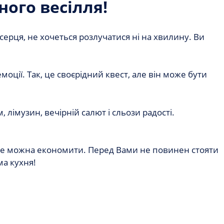
ого весілля!
ерця, не хочеться розлучатися ні на хвилину. Ви
оції. Так, це своєрідний квест, але він може бути
 лімузин, вечірній салют і сльози радості.
у не можна економити. Перед Вами не повинен стояти
ма кухня!