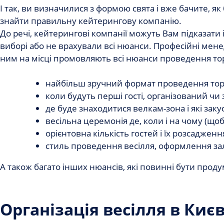
І так, ви визначилися з формою свята і вже бачите, 
знайти правильну кейтерингову компанію.
До речі, кейтерингові компанії можуть Вам підказати
виборі або не врахували всі нюанси. Професійні мен
ним на місці промовляють всі нюанси проведення то
найбільш зручний формат проведення торже
коли будуть перші гості, організований чи
де буде знаходитися велкам-зона і які закус
весільна церемонія де, коли і на чому (щоб
орієнтовна кількість гостей і їх розсаджен
стиль проведення весілля, оформлення залу
А також багато інших нюансів, які повинні бути проду
Організація весілля в Києв