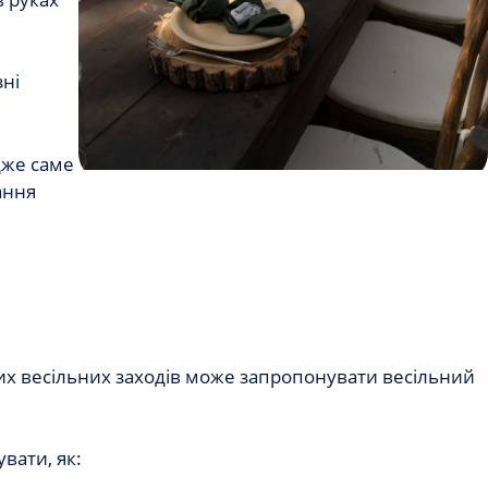
зні
дже саме
ання
их весільних заходів може запропонувати весільний
вати, як: