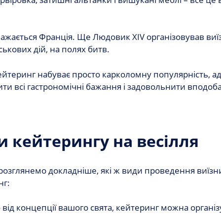
важається Франція. Ще Людовик XIV організовував виї
ськових дій, на полях битв.
ейтеринг набуває просто карколомну популярність, а
лити всі гастрономічні бажання і задовольнити вподоб
и кейтерингу на весілля
розглянемо докладніше, які ж види проведення виїзн
нг:
від концепції вашого свята, кейтеринг можна організу