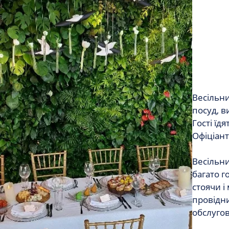
Весільни
посуд, в
Гості їд
Офіціант
Весільни
багато г
стоячи і
провідни
обслугов