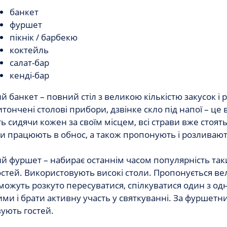
банкет
фуршет
пікнік / барбекю
коктейль
салат-бар
кенді-бар
й банкет – повний стіл з великою кількістю закусок і 
итончені столові прибори, дзвінке скло під напої – це
ять сидячи кожен за своїм місцем, всі страви вже стоят
и працюють в обнос, а також пропонують і розливають 
й фуршет – набирає останнім часом популярність так
остей. Використовують високі столи. Пропонується вели
 можуть розкуто пересуватися, спілкуватися один з од
ми і брати активну участь у святкуванні. За фуршетними
ують гостей.