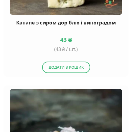
Канапе з сиром дор блю і виноградом
43
₴
(
43
₴ / шт.)
ДОДАТИ В КОШИК