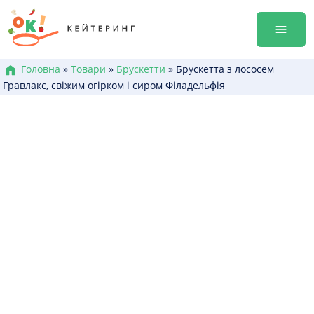
Перейти
Гала-ве
до
Оренда
змісту
Доставк
Меню к
Головна
»
Товари
»
Брускетти
»
Брускетта з лососем
Гравлакс, свіжим огірком і сиром Філадельфія
Бокси /
Канапе
Брускет
Бургери
Гарячі 
Салати
Десерт
+38 (0
+38 (0
+38 (0