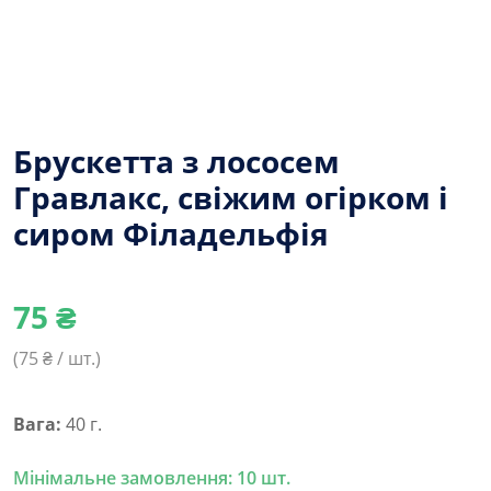
Брускетта з лососем
Гравлакс, свіжим огірком і
сиром Філадельфія
75
₴
(
75
₴ / шт.)
Вага:
40 г.
Мінімальне замовлення: 10 шт.