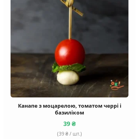
Канапе з моцарелою, томатом черрі і
базиліком
39
₴
(
39
₴ / шт.)