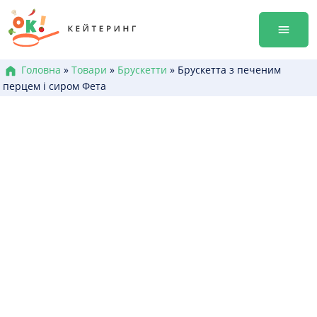
Перейти
Гала-ве
до
Оренда
змісту
Доставк
Меню к
Головна
»
Товари
»
Брускетти
»
Брускетта з печеним
перцем і сиром Фета
Бокси /
Канапе
Брускет
Бургери
Гарячі 
Салати
Десерт
+38 (0
+38 (0
+38 (0