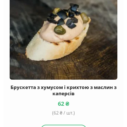
Брускетта з хумусом і крихтою з маслин з
каперсів
62
₴
(
62
₴ / шт.)