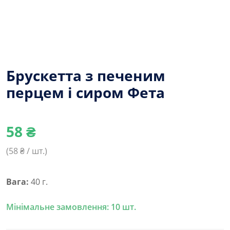
Брускетта з печеним
перцем і сиром Фета
58
₴
(
58
₴ / шт.)
Вага:
40 г.
Мінімальне замовлення: 10 шт.