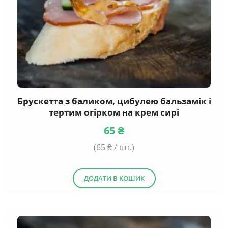
Брускетта з баликом, цибулею бальзамік і
тертим огірком на крем сирі
65
₴
(
65
₴ / шт.)
ДОДАТИ В КОШИК