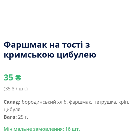
Фаршмак на тості з
кримською цибулею
35
₴
(
35
₴ / шт.)
Склад:
бородинський хліб, фаршмак, петрушка, кріп,
цибуля.
Вага:
25 г.
Мінімальне замовлення: 16 шт.