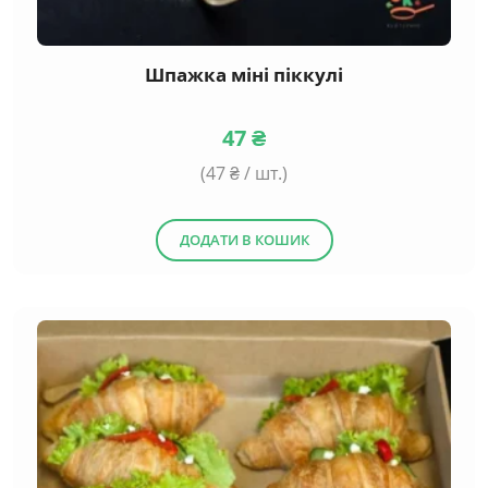
Шпажка міні піккулі
47
₴
(
47
₴ / шт.)
ДОДАТИ В КОШИК