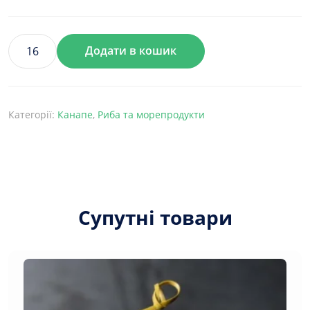
Додати в кошик
Фаршмак
на
тості
з
Категорії:
Канапе
,
Риба та морепродукти
кримською
цибулею
кількість
Супутні товари