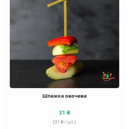
Шпажка овочева
31
₴
(
31
₴ / шт.)