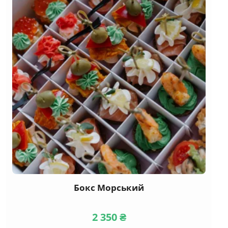
Канапе
(29)
М'ясні
(18)
Риба та морепродукти
(17)
Сирні
(12)
Вегетаріанські
(5)
Taрталетки
(10)
Брускетти
(17)
Бургери, сендвічі
Бокс Морський
(11)
Гарячі закуски
2 350
₴
(8)
Салати