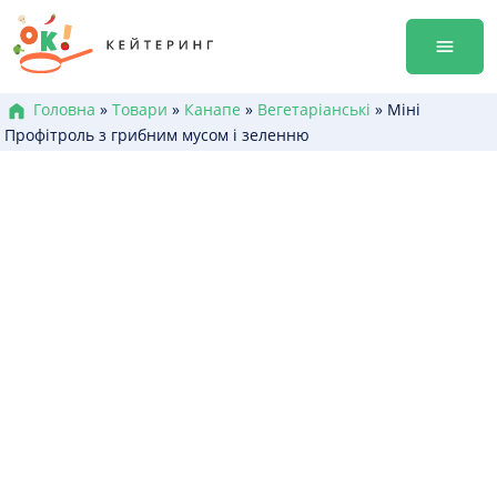
Перейти
Гала-ве
до
Оренда
змісту
Доставк
Меню к
Головна
»
Товари
»
Канапе
»
Вегетаріанські
»
Міні
Профітроль з грибним мусом і зеленню
Бокси /
Канапе
Брускет
Бургери
Гарячі 
Салати
Десерт
+38 (0
+38 (0
+38 (0