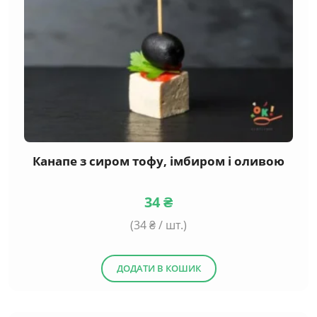
Канапе з сиром тофу, імбиром і оливою
34
₴
(
34
₴ / шт.)
ДОДАТИ В КОШИК