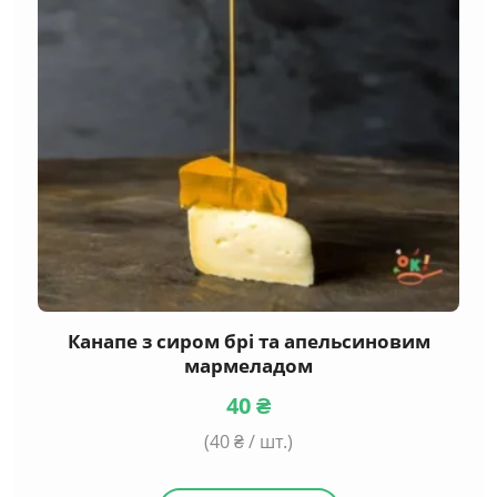
Канапе з сиром брі та апельсиновим
мармеладом
40
₴
(
40
₴ / шт.)