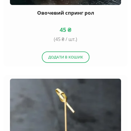
Овочевий спринг рол
45
₴
(
45
₴ / шт.)
ДОДАТИ В КОШИК