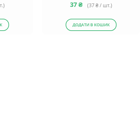
37
₴
т.)
(
37
₴ / шт.)
К
ДОДАТИ В КОШИК