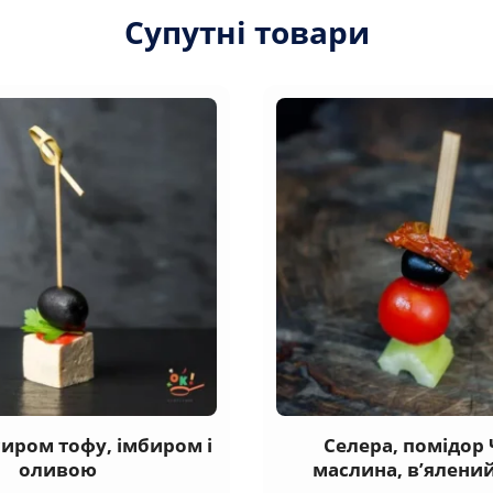
Супутні товари
сиром тофу, імбиром і
Селера, помідор 
оливою
маслина, в’ялени