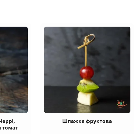
Черрі,
Шпажка фруктова
й томат