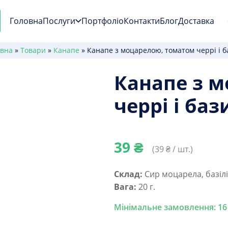
Головна
Послуги
Портфоліо
Контакти
Блог
Доставка
овна
»
Товари
»
Канапе
»
Канапе з моцарелою, томатом черрі і б
Канапе з 
черрі і ба
39
₴
(
39
₴ / шт.)
Склад:
Сир моцарела, базілі
Вага:
20 г.
Мінімальне замовлення: 16