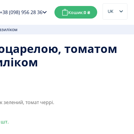
UK
+38 (098) 956 28 36
Кошик:
0
₴
RU
азиліком
моцарелою, томатом
зиліком
к зелений, томат черрі.
 шт.