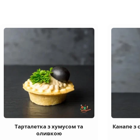
Тарталетка з хумусом та
Канапе з 
оливкою