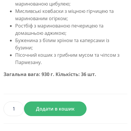
маринованою цибулею;
Мисливські ковбаски з міцною гірчицею та
маринованим огірком;
Ростбіф з маринованою печерицею та
домашньою аджикою;
Буженина з білим хріном та каперсами із
бузини;
Пісочний кошик з грибним мусом та чіпсом з
Пармезану.
Загальна вага: 930 г. Кількість: 36 шт.
Додати в кошик
Бокс
Український
кількість