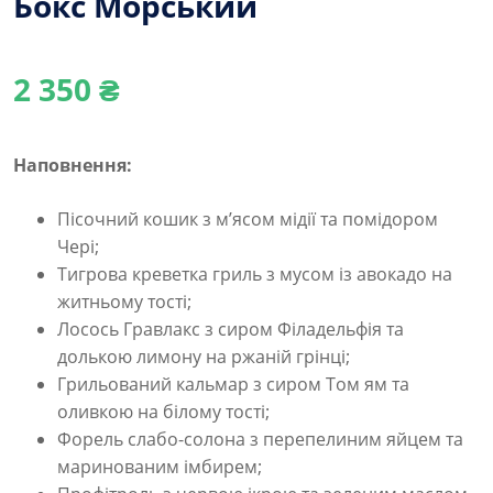
Бокс Морський
2 350
₴
Наповнення:
Пісочний кошик з м’ясом мідії та помідором
Чері;
Тигрова креветка гриль з мусом із авокадо на
житньому тості;
Лосось Гравлакс з сиром Філадельфія та
долькою лимону на ржаній грінці;
Грильований кальмар з сиром Том ям та
оливкою на білому тості;
Форель слабо-солона з перепелиним яйцем та
маринованим імбирем;