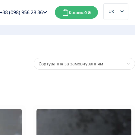
UK
+38 (098) 956 28 36
Кошик:
0
₴
RU