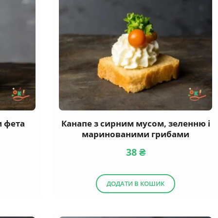
м фета
Канапе з сирним мусом, зеленню і
маринованими грибами
38
₴
ДОДАТИ В КОШИК