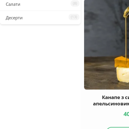
(8)
Салати
(13)
Десерти
Канапе з с
апельсинови
4