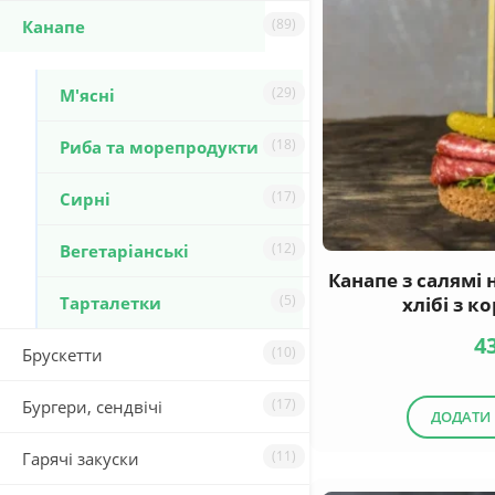
(89)
Канапе
(29)
М'ясні
(18)
Риба та морепродукти
(17)
Сирні
(12)
Вегетаріанські
Канапе з салямі
(5)
Taрталетки
хлібі з 
4
(10)
Брускетти
(17)
Бургери, сендвічі
ДОДАТИ
(11)
Гарячі закуски