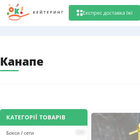
Перейти
до
Експрес доставка їжі
змісту
Канапе
КАТЕГОРІЇ ТОВАРІВ
(28)
Бокси / сети