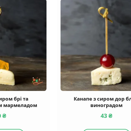
иром брі та
Канапе з сиром дор бл
м мармеладом
виноградом
0
₴
43
₴