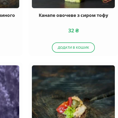
елиного
Канапе овочеве з сиром тофу
32
₴
ДОДАТИ В КОШИК