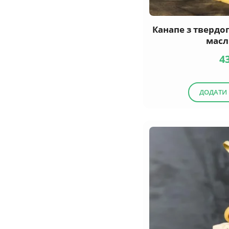
Канапе з твердо
мас
4
ДОДАТИ