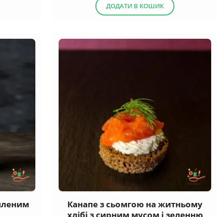
ДОДАТИ В КОШИК
омленим
Канапе з сьомгою на житньому
хлібі з сирним мусом і зеленню