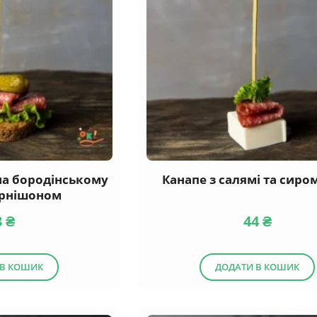
 на бородінському
Канапе з салямі та сиро
корнішоном
3
₴
44
₴
 В КОШИК
ДОДАТИ В КОШИК