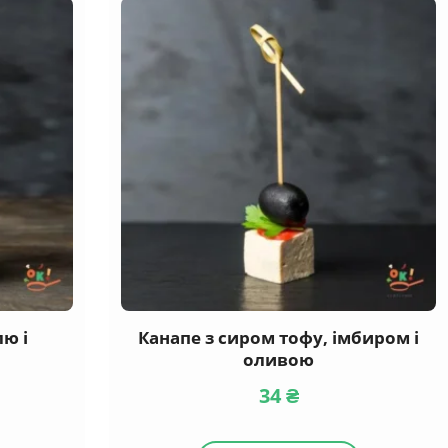
ю і
Канапе з сиром тофу, імбиром і
оливою
34
₴