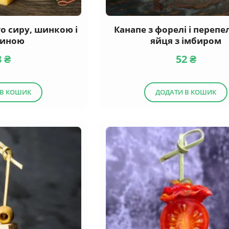
го сиру, шинкою і
Канапе з форелі і переп
линою
яйця з імбиром
3
₴
52
₴
 В КОШИК
ДОДАТИ В КОШИК