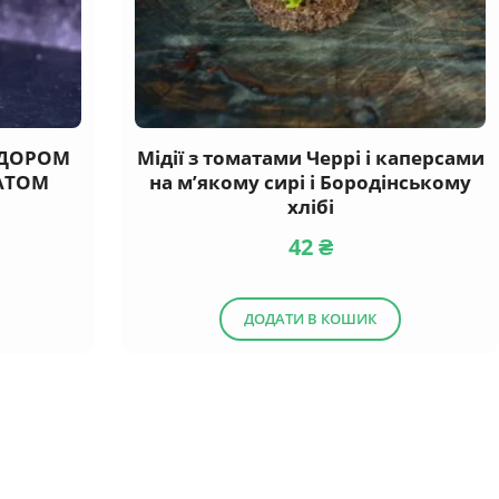
ІДОРОМ
Мідії з томатами Черрі і каперсами
МАТОМ
на м’якому сирі і Бородінському
хлібі
42
₴
ДОДАТИ В КОШИК