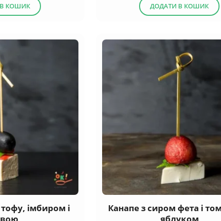
 В КОШИК
ДОДАТИ В КОШИК
 тофу, імбиром і
Канапе з сиром фета і т
ивою
яблуком