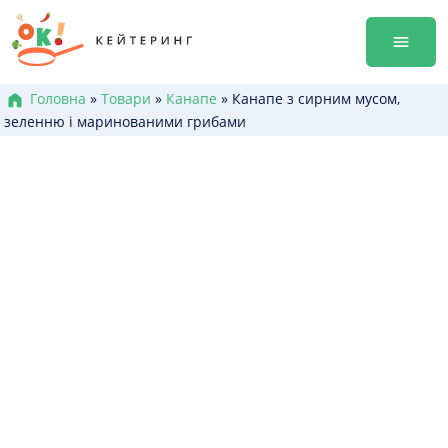
Перейти
Гала-ве
до
Оренда
змісту
Доставк
Меню к
Головна
»
Товари
»
Канапе
»
Канапе з сирним мусом,
зеленню і маринованими грибами
Бокси /
Канапе
Брускет
Бургери
Гарячі 
Салати
Десерт
+38 (0
+38 (0
+38 (0