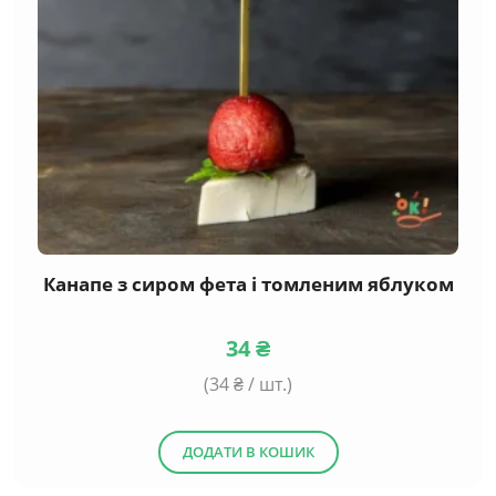
Канапе з сиром фета і томленим яблуком
34
₴
(
34
₴ / шт.)
ДОДАТИ В КОШИК