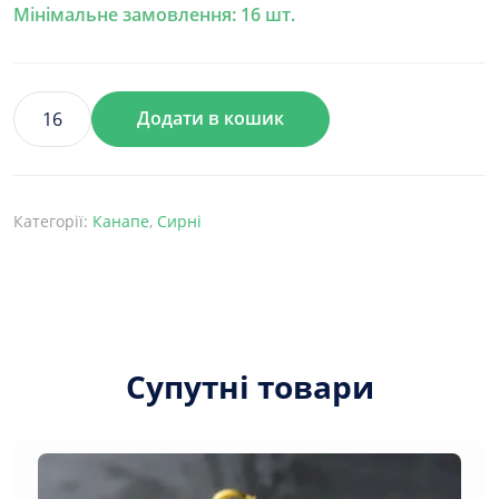
Мінімальне замовлення: 16 шт.
Додати в кошик
Канапе
з
сирним
мусом,
Категорії:
Канапе
,
Сирні
зеленню
і
маринованими
грибами
кількість
Супутні товари