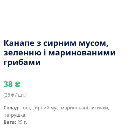
Канапе з сирним мусом,
зеленню і маринованими
грибами
38
₴
(
38
₴ / шт.)
Склад:
тост, сирний мус, мариновані лисички,
петрушка.
Вага:
25 г.