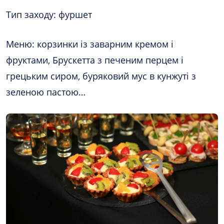
Тип заходу: фуршет
Меню: корзинки із заварним кремом і
фруктами, Брускетта з печеним перцем і
грецьким сиром, буряковий мус в кунжуті з
зеленою пастою…