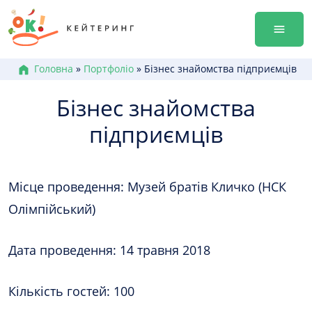
Перейти
Гала-ве
до
Оренда
змісту
Доставк
Меню к
Головна
»
Портфоліо
»
Бізнес знайомства підприємців
Бокси /
Бізнес знайомства
Канапе
Брускет
підприємців
Бургери
Гарячі 
Салати
Місце проведення: Музей братів Кличко (НСК
Десерт
Олімпійський)
+38 (0
+38 (0
Дата проведення: 14 травня 2018
+38 (0
Кількість гостей: 100