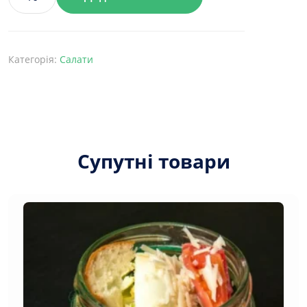
Салат
олів'є
класичний
кількість
Категорія:
Салати
Супутні товари