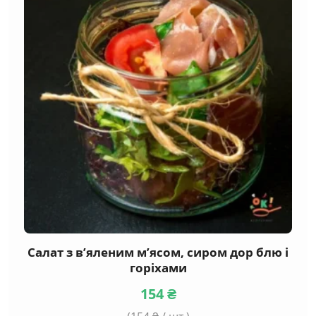
Салат з в’яленим м’ясом, сиром дор блю і
горіхами
154
₴