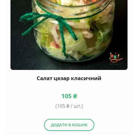
Салат цезар класичний
105
₴
(
105
₴ / шт.)
ДОДАТИ В КОШИК