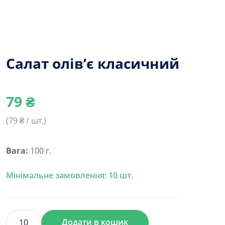
Салат олів’є класичний
79
₴
(
79
₴ / шт.)
Вага:
100 г.
Мінімальне замовлення: 10 шт.
Додати в кошик