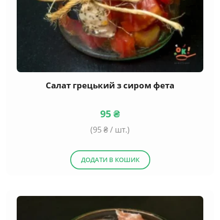
Салат грецький з сиром фета
95
₴
(
95
₴ / шт.)
ДОДАТИ В КОШИК