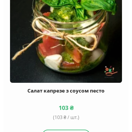
Салат капрезе з соусом песто
103
₴
(
103
₴ / шт.)