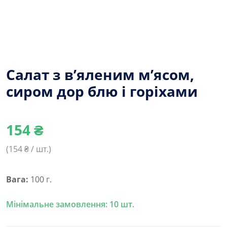
Салат з в’яленим м’ясом,
сиром дор блю і горіхами
154
₴
(
154
₴ / шт.)
Вага:
100 г.
Мінімальне замовлення: 10 шт.