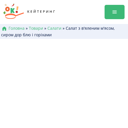
Перейти
Гала-ве
до
Оренда
змісту
Доставк
Меню к
Головна
»
Товари
»
Салати
»
Салат з в'яленим м'ясом,
сиром дор блю і горіхами
Бокси /
Канапе
Брускет
Бургери
Гарячі 
Салати
Десерт
+38 (0
+38 (0
+38 (0