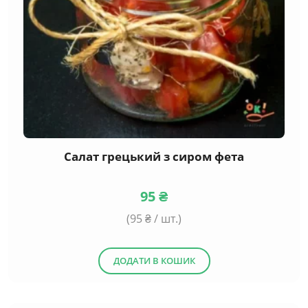
Салат грецький з сиром фета
95
₴
(
95
₴ / шт.)
ДОДАТИ В КОШИК