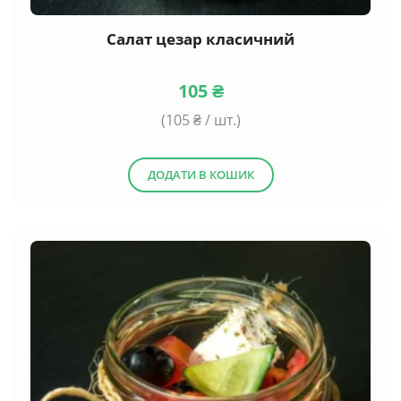
Салат цезар класичний
105
₴
(
105
₴ / шт.)
ДОДАТИ В КОШИК