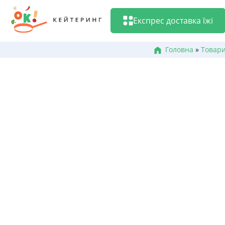
Перейти
до
Експрес доставка їжі
змісту
Головна
»
Товар