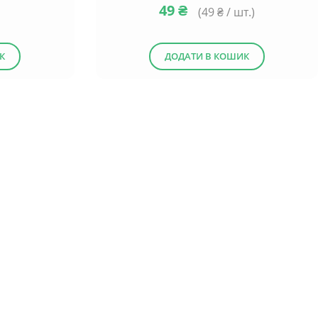
49
₴
(
49
₴ / шт.)
К
ДОДАТИ В КОШИК