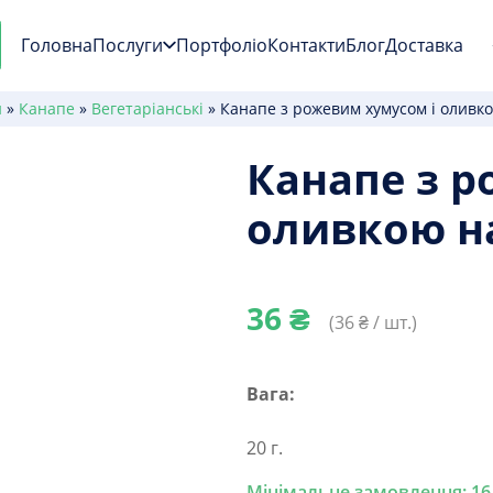
Головна
Послуги
Портфоліо
Контакти
Блог
Доставка
и
»
Канапе
»
Вегетаріанські
»
Канапе з рожевим хумусом і оливк
Канапе з р
оливкою н
36
₴
(
36
₴ / шт.)
Вага:
20 г.
Мінімальне замовлення: 16