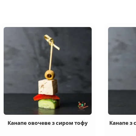
Канапе овочеве з сиром тофу
Канапе з 