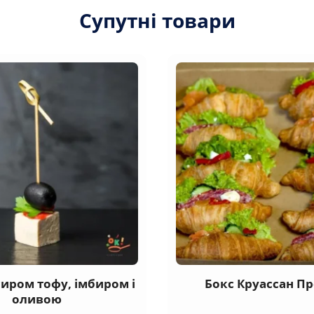
Супутні товари
сиром тофу, імбиром і
Бокс Круассан П
оливою