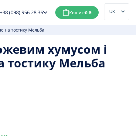
UK
+38 (098) 956 28 36
Кошик:
0
₴
RU
ою на тостику Мельба
ожевим хумусом і
а тостику Мельба
 шт.