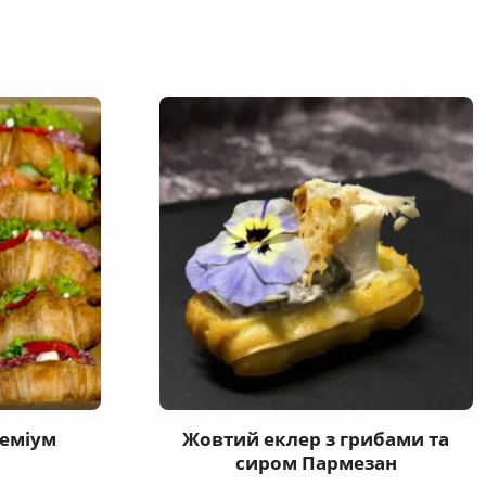
реміум
Жовтий еклер з грибами та
сиром Пармезан