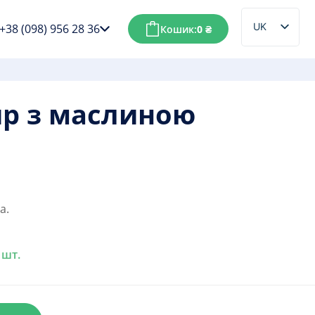
UK
+38 (098) 956 28 36
Кошик:
0
₴
RU
ир з маслиною
а.
 шт.