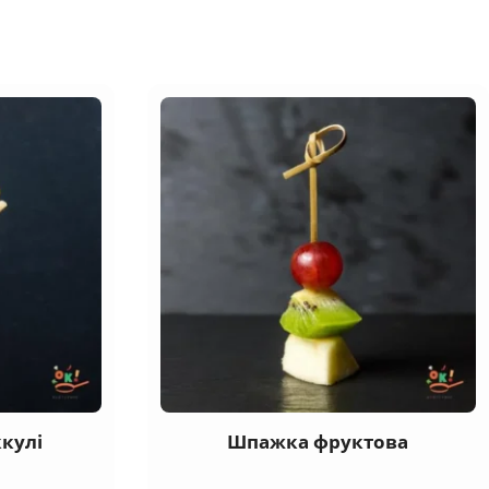
ккулі
Шпажка фруктова