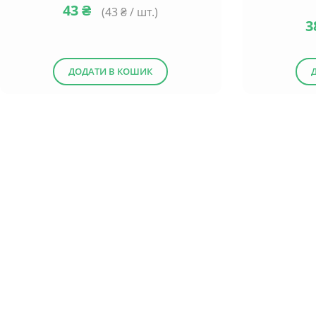
43
₴
(
43
₴ / шт.)
3
ДОДАТИ В КОШИК