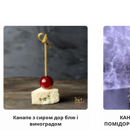
Канапе з сиром дор блю і
КАН
виноградом
ПОМІДОРО