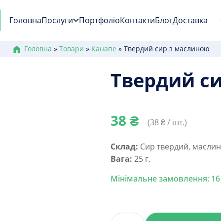
Головна
Послуги
Портфоліо
Контакти
Блог
Доставка
Головна
»
Товари
»
Канапе
»
Твердий сир з маслиною
Твердий с
38
₴
(
38
₴ / шт.)
Склад:
Сир твердий, маслин
Вага:
25 г.
Мінімальне замовлення: 16