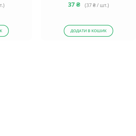
37
₴
т.)
(
37
₴ / шт.)
К
ДОДАТИ В КОШИК