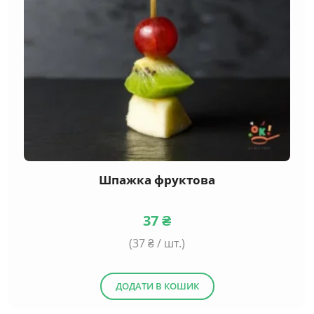
Шпажка фруктова
37
₴
(
37
₴ / шт.)
ДОДАТИ В КОШИК