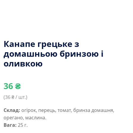
Канапе грецьке з
домашньою бринзою і
оливкою
36
₴
(
36
₴ / шт.)
Склад:
огірок, перець, томат, бринза домашня,
орегано, маслина.
Вага:
25 г.