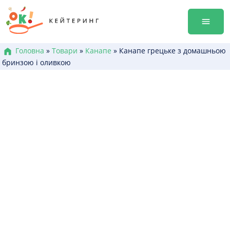
Перейти
Гала-ве
до
Оренда
змісту
Доставк
Меню к
Головна
»
Товари
»
Канапе
»
Канапе грецьке з домашньою
бринзою і оливкою
Бокси /
Канапе
Брускет
Бургери
Гарячі 
Салати
Десерт
+38 (0
+38 (0
+38 (0