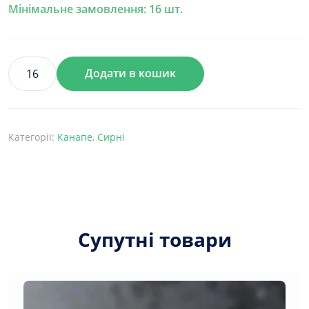
Мінімальне замовлення: 16 шт.
Додати в кошик
Канапе
грецьке
з
домашньою
Категорії:
Канапе
,
Сирні
бринзою
і
оливкою
кількість
Супутні товари