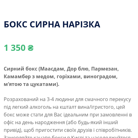
БОКС СИРНА НАРІЗКА
1 350
₴
Сирний бокс (Маасдам, Дор блю, Пармезан,
Камамбер з медом, горіхами, виноградом,
м’ятою та цукатами).
Розрахований на 3-4 людини для смачного перекусу
під легкий алкоголь на кшталт вина/ігристого, цей
бокс може стати для Вас ідеальним при замовленні в
офіс на день народження (або будь-який інший
привід), щоб пригостити своїх друзів і співробітників.
Замовляйте канапе бокси в Києві та насолоджуйтеся