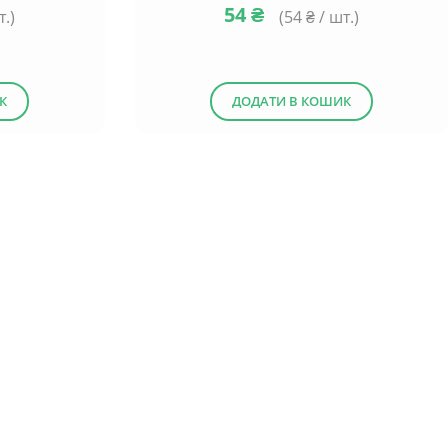
54
₴
т.)
(
54
₴ / шт.)
К
ДОДАТИ В КОШИК