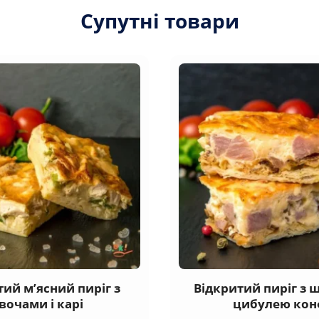
Супутні товари
тий м’ясний пиріг з
Відкритий пиріг з 
вочами і карі
цибулею кон