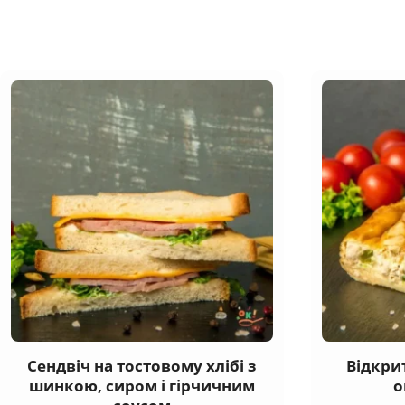
Сендвіч на тостовому хлібі з
Відкри
шинкою, сиром і гірчичним
о