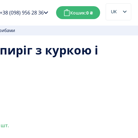
UK
+38 (098) 956 28 36
Кошик:
0
₴
RU
грибами
пиріг з куркою і
 шт.