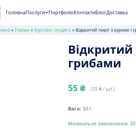
Головна
Послуги
Портфоліо
Контакти
Блог
Доставка
ловна
»
Товари
»
Бургери, сендвічі
»
Відкритий пиріг з куркою і 
Відкритий 
грибами
55
₴
(
55
₴ / шт.)
Вага:
50 г.
Мінімальне замовлення: 20