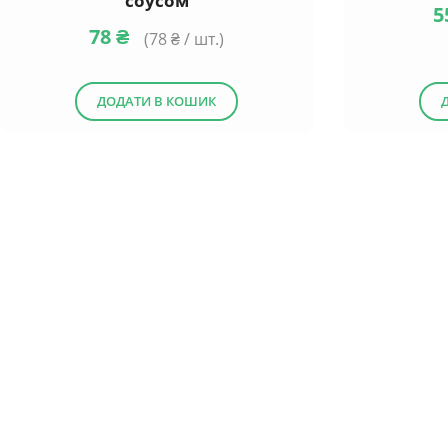
соусом
5
78
₴
(
78
₴ / шт.)
ДОДАТИ В КОШИК