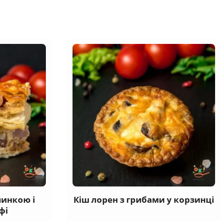
шинкою і
Кіш лорен з грибами у корзинці
фі