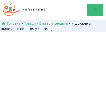
Перейти
Гала-ве
до
Оренда
змісту
Доставк
Меню к
Головна
»
Товари
»
Бургери, сендвічі
»
Кіш лорен з
шинкою і шпинатом у корзинці
Бокси /
Канапе
Брускет
Бургери
Гарячі 
Салати
Десерт
+38 (0
+38 (0
+38 (0