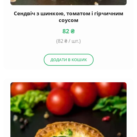
Сендвіч з шинкою, томатом і гірчичним
соусом
82
₴
(
82
₴ / шт.)
ДОДАТИ В КОШИК