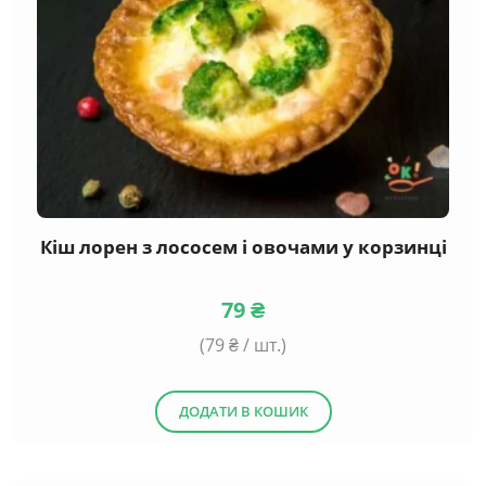
Кіш лорен з лососем і овочами у корзинці
79
₴
(
79
₴ / шт.)
ДОДАТИ В КОШИК