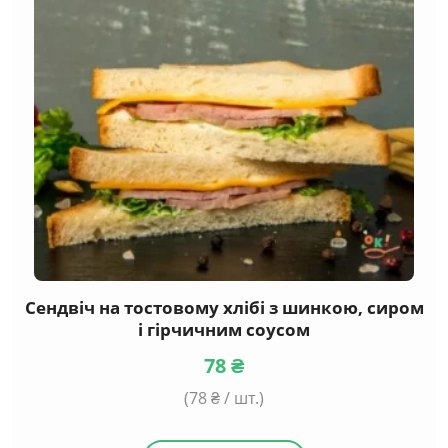
Сендвіч на тостовому хлібі з шинкою, сиром
і гірчичним соусом
78
₴
(
78
₴ / шт.)