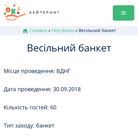
Перейти
Гала-ве
до
Оренда
змісту
Доставк
Меню к
Головна
»
Портфоліо
»
Весільний банкет
Бокси /
Весільний банкет
Канапе
Брускет
Бургери
Місце проведення: ВДНГ
Гарячі 
Салати
Десерт
Дата проведення: 30.09.2018
+38 (0
Кількість гостей: 60
+38 (0
+38 (0
Тип заходу: банкет