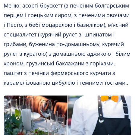
Меню: асорті брускетт (з печеним болгарським
перцем і грецьким сиром, з печеними овочами
і Песто, з бебі моцарелою і базиліком), м’ясний
специалитет (курячий рулет зі шпинатом і
грибами, буженина по-домашньому, курячий
рулет з курагою) з домашньою аджикою і білим
хроном, грузинські баклажани з горіхами,
паштет з печінки фермерського курчати з
карамелізованою цибулею і темними тостами..