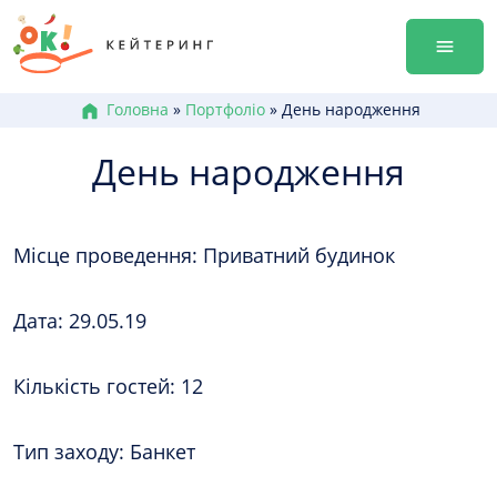
Перейти
Гала-ве
до
Оренда
змісту
Доставк
Меню к
Головна
»
Портфоліо
»
День народження
Бокси /
День народження
Канапе
Брускет
Бургери
Місце проведення: Приватний будинок
Гарячі 
Салати
Десерт
Дата: 29.05.19
+38 (0
Кількість гостей: 12
+38 (0
+38 (0
Тип заходу: Банкет