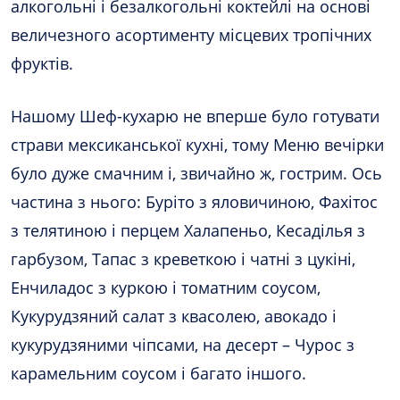
алкогольні і безалкогольні коктейлі на основі
величезного асортименту місцевих тропічних
фруктів.
Нашому Шеф-кухарю не вперше було готувати
страви мексиканської кухні, тому Меню вечірки
було дуже смачним і, звичайно ж, гострим. Ось
частина з нього: Буріто з яловичиною, Фахітос
з телятиною і перцем Халапеньо, Кесаділья з
гарбузом, Тапас з креветкою і чатні з цукіні,
Енчиладос з куркою і томатним соусом,
Кукурудзяний салат з квасолею, авокадо і
кукурудзяними чіпсами, на десерт – Чурос з
карамельним соусом і багато іншого.