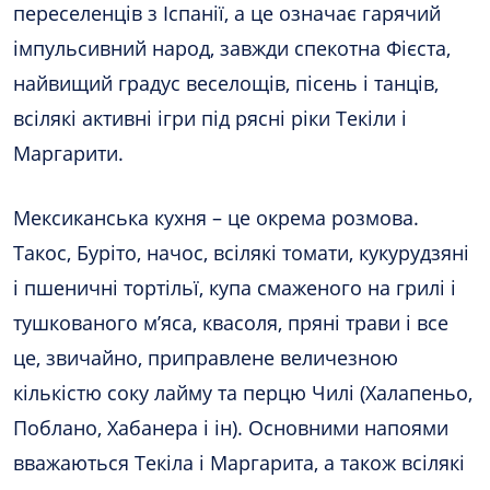
переселенців з Іспанії, а це означає гарячий
імпульсивний народ, завжди спекотна Фієста,
найвищий градус веселощів, пісень і танців,
всілякі активні ігри під рясні ріки Текіли і
Маргарити.
Мексиканська кухня – це окрема розмова.
Такос, Буріто, начос, всілякі томати, кукурудзяні
і пшеничні тортільї, купа смаженого на грилі і
тушкованого м’яса, квасоля, пряні трави і все
це, звичайно, приправлене величезною
кількістю соку лайму та перцю Чилі (Халапеньо,
Поблано, Хабанера і ін). Основними напоями
вважаються Текіла і Маргарита, а також всілякі