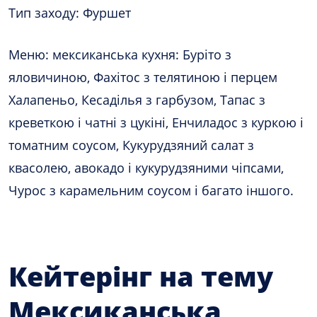
Тип заходу: Фуршет
Меню: мексиканська кухня: Буріто з
яловичиною, Фахітос з телятиною і перцем
Халапеньо, Кесаділья з гарбузом, Тапас з
креветкою і чатні з цукіні, Енчиладос з куркою і
томатним соусом, Кукурудзяний салат з
квасолею, авокадо і кукурудзяними чіпсами,
Чурос з карамельним соусом і багато іншого.
Кейтерінг на тему
Мексиканська