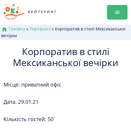
Перейти
Гала-ве
до
Оренда
змісту
Доставк
Меню к
Головна
»
Портфоліо
»
Корпоратив в стилі Мексиканської
вечірки
Бокси /
Канапе
Корпоратив в стилі
Брускет
Мексиканської вечірки
Бургери
Гарячі 
Салати
Десерт
Місце: приватний офіс
+38 (0
Дата: 29.01.21
+38 (0
+38 (0
Кількість гостей: 50