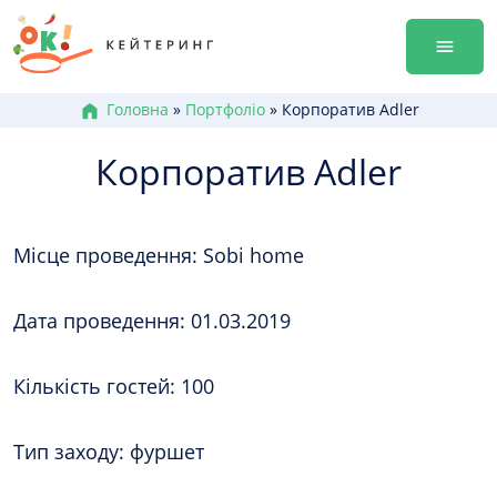
Перейти
Гала-ве
до
Оренда
змісту
Доставк
Меню к
Головна
»
Портфоліо
»
Корпоратив Adler
Бокси /
Корпоратив Adler
Канапе
Брускет
Бургери
Місце проведення: Sobi home
Гарячі 
Салати
Десерт
Дата проведення: 01.03.2019
+38 (0
Кількість гостей: 100
+38 (0
+38 (0
Тип заходу: фуршет