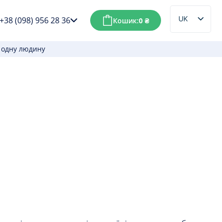
UK
+38 (098) 956 28 36
Кошик:
0
₴
RU
а одну людину
жі замовляти на