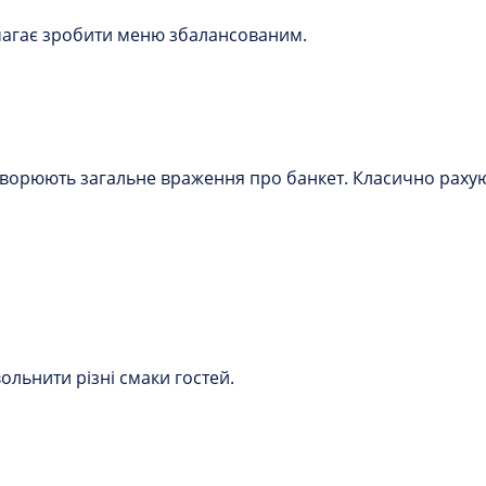
омагає зробити меню збалансованим.
створюють загальне враження про банкет. Класично рахую
ольнити різні смаки гостей.