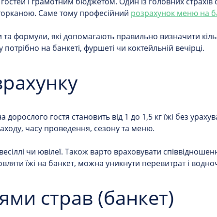
остей і грамотним бюджетом. Один із головних страхів ор
оторканою. Саме тому професійний
розрахунок меню на б
та формули, які допомагають правильно визначити кількіс
у потрібно на банкеті, фуршеті чи коктейльній вечірці.
зрахунку
а дорослого гостя становить від 1 до 1,5 кг їжі без урах
заходу, часу проведення, сезону та меню.
есіллі чи ювілеї. Також варто враховувати співвідношення
овляти їжі на банкет, можна уникнути перевитрат і водн
ями страв (банкет)