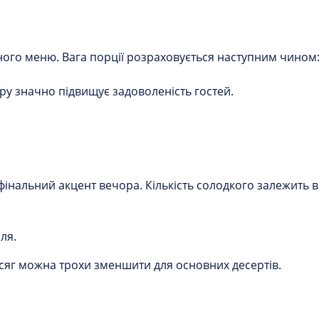
о меню. Вага порції розраховується наступним чином: 25
ору значно підвищує задоволеність гостей.
нальний акцент вечора. Кількість солодкого залежить від
ля.
бсяг можна трохи зменшити для основних десертів.