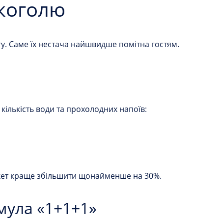
лкоголю
у. Саме їх нестача найшвидше помітна гостям.
ількість води та прохолодних напоїв:
нкет краще збільшити щонайменше на 30%.
мула «1+1+1»