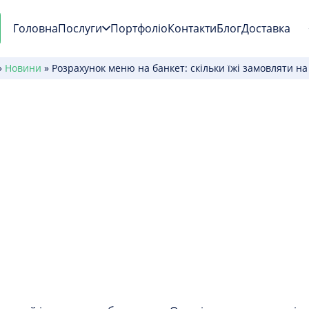
Головна
Послуги
Портфоліо
Контакти
Блог
Доставка
»
Новини
»
Розрахунок меню на банкет: скільки їжі замовляти н
 банкет: скільки ї