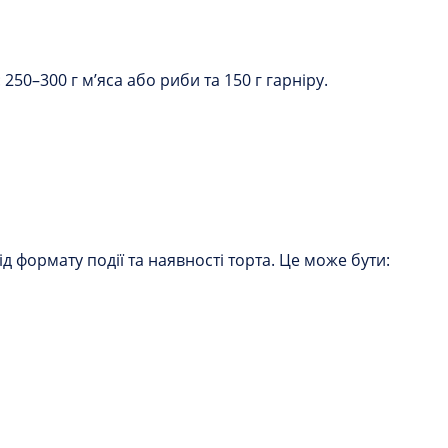
0–300 г м’яса або риби та 150 г гарніру.
 формату події та наявності торта. Це може бути: