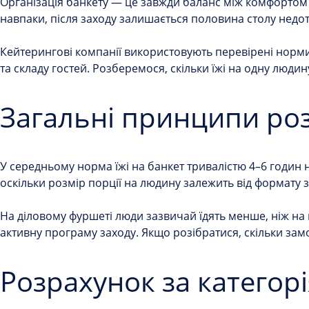
Організація банкету — це завжди баланс між комфортом г
навпаки, після заходу залишається половина столу нед
Кейтерингові компанії використовують перевірені норми 
та складу гостей. Розберемося, скільки їжі на одну людин
Загальні принципи ро
У середньому норма їжі на банкет тривалістю 4–6 годин н
оскільки розмір порції на людину залежить від формату 
На діловому фуршеті люди зазвичай їдять менше, ніж на в
активну програму заходу. Якщо розібратися, скільки зам
Розрахунок за категорі