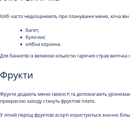
Хліб часто недооцінюють при плануванні меню, хоча він 
багет;
булочки;
хлібна корзина.
Для банкетів із великою кількістю гарячих страв випічка
Фрукти
Фрукти додають меню свіжості та допомагають урізномані
прикрасою заходу стануть фруктові плато.
У літній період фруктові асорті користуються значно біл