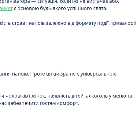
ганізатора — ситуація, коли їжі не вистачає або,
анкет
є основою будь-якого успішного свята.
ть страв і напоїв залежно від формату події, тривалості
ування напоїв. Проте ця цифра не є універсальною,
 чоловіків і жінок, наявність дітей, алкоголь у меню та
очас забезпечити гостям комфорт.