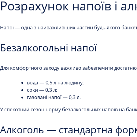
Розрахунок напоїв і а
Напої — одна з найважливіших частин будь-якого банкет
Безалкогольні напої
Для комфортного заходу важливо забезпечити достатню к
вода — 0,5 л на людину;
соки — 0,3 л;
газовані напої — 0,3 л.
У спекотний сезон норму безалкогольних напоїв на ба
Алкоголь — стандартна фор