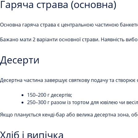
Гаряча страва (основна)
Основна гаряча страва є центральною частиною банкетног
Бажано мати 2 варіанти основної страви. Наявність виб
Десерти
Десертна частина завершує святкову подачу та створює фі
150–200 г десертів;
250–300 г разом із тортом для ювілею чи весіл
Якщо планується кенді-бар або велика десертна зона, о
Хліб і випічка