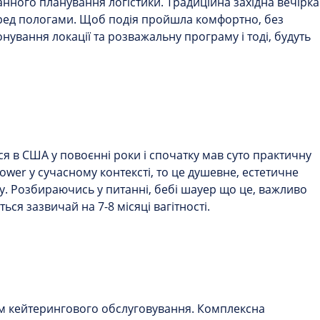
анного планування логістики. Традиційна західна вечірка
перед пологами. Щоб подія пройшла комфортно, без
ування локації та розважальну програму і тоді, будуть
 в США у повоєнні роки і спочатку мав суто практичну
hower
у сучасному контексті, то це душевне, естетичне
ту. Розбираючись у питанні,
бебі шауер що це,
важливо
ься зазвичай на 7-8 місяці вагітності.
ям кейтерингового обслуговування. Комплексна