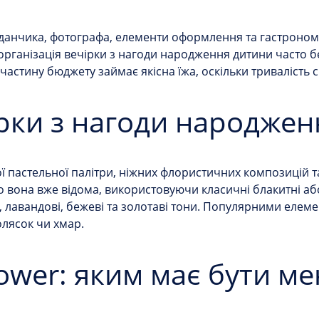
данчика, фотографа, елементи оформлення та гастрономі
організація вечірки з нагоди народження дитини
часто б
частину бюджету займає якісна їжа, оскільки тривалість с
ірки з нагоди народже
ї пастельної палітри, ніжних флористичних композицій 
о вона вже відома, використовуючи класичні блакитні або
, лавандові, бежеві та золотаві тони. Популярними елеме
колясок чи хмар.
ower: яким має бути м