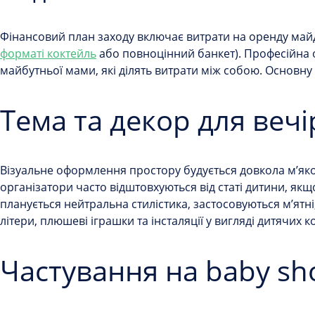
Фінансовий план заходу включає витрати на оренду май
форматі коктейль
або повноцінний банкет). Професійна
майбутньої мами, які ділять витрати між собою. Основну 
Тема та декор для веч
Візуальне оформлення простору будується довкола м’яко
організатори часто відштовхуються від статі дитини, якщ
планується нейтральна стилістика, застосовуються м’ятні
літери, плюшеві іграшки та інсталяції у вигляді дитячих 
Частування на baby sh