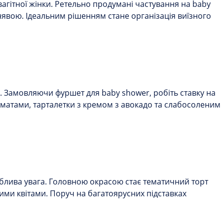
агітної жінки. Ретельно продумані частування на baby
існявою. Ідеальним рішенням стане організація виїзного
. Замовляючи фуршет для baby shower, робіть ставку на
оматами, тарталетки з кремом з авокадо та слабосоленим
облива увага. Головною окрасою стає тематичний торт
ми квітами. Поруч на багатоярусних підставках