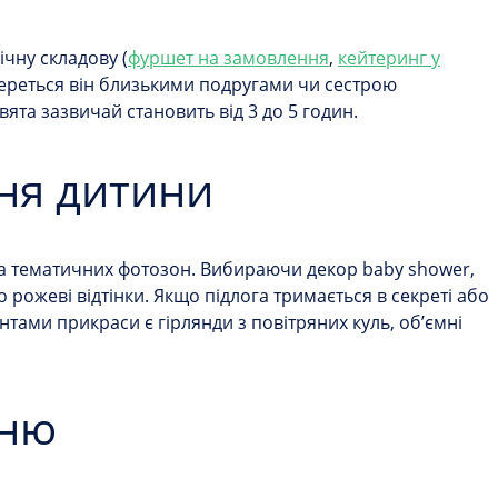
чну складову (
фуршет на замовлення
,
кейтеринг у
ереться він близькими подругами чи сестрою
вята зазвичай становить від 3 до 5 годин.
ння дитини
та тематичних фотозон. Вибираючи декор baby shower,
 рожеві відтінки. Якщо підлога тримається в секреті або
нтами прикраси є гірлянди з повітряних куль, об’ємні
еню