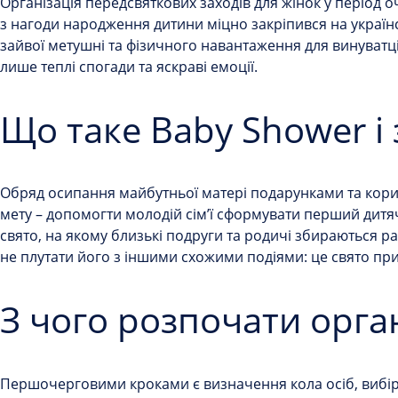
Організація передсвяткових заходів для жінок у період о
з нагоди народження дитини
міцно закріпився на украї
зайвої метушні та фізичного навантаження для винуватці
лише теплі спогади та яскраві емоції.
Що таке Baby Shower і 
Обряд осипання майбутньої матері подарунками та кори
мету – допомогти молодій сім’ї сформувати перший дитя
свято, на якому близькі подруги та родичі збираються р
не плутати його з іншими схожими подіями: це свято присв
З чого розпочати орга
Першочерговими кроками є визначення кола осіб, вибір