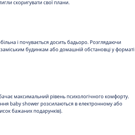
тигли скоригувати свої плани.
більна і почувається досить бадьоро. Розглядаючи
, заміським будинкам або домашній обстановці у форматі
едбачає максимальний рівень психологічного комфорту.
шення baby shower розсилаються в електронному або
исок бажаних подарунків).