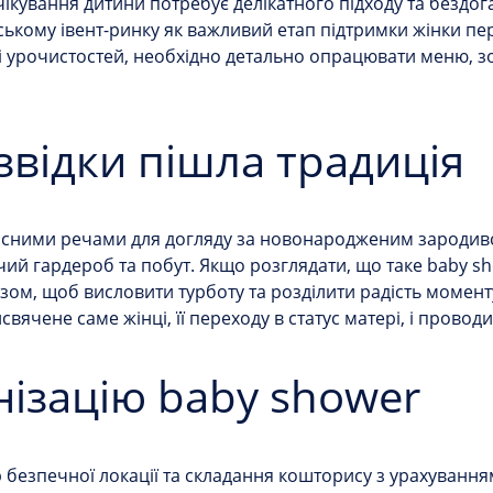
чікування дитини потребує делікатного підходу та бездог
нському івент-ринку як важливий етап підтримки жінки 
 урочистостей, необхідно детально опрацювати меню, зон
звідки пішла традиція
сними речами для догляду за новонародженим зародився
чий гардероб та побут. Якщо розглядати,
що таке baby s
азом, щоб висловити турботу та розділити радість момен
ячене саме жінці, її переходу в статус матері, і проводит
нізацію baby shower
 безпечної локації та складання кошторису з урахуванн