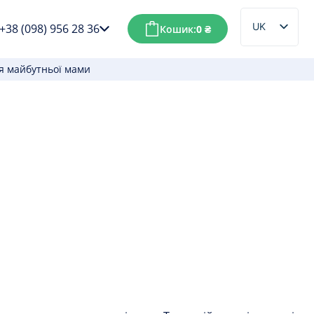
UK
+38 (098) 956 28 36
Кошик:
0
₴
RU
ля майбутньої мами
ти ідеальне свято