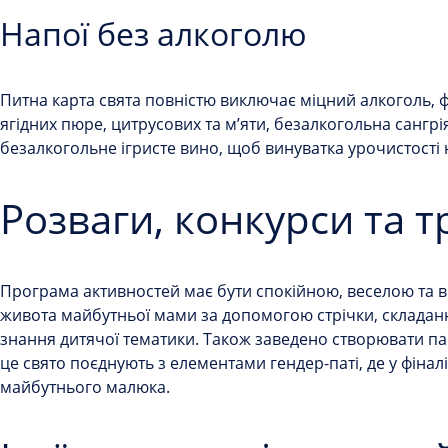
Напої без алкоголю
Питна карта свята повністю виключає міцний алкоголь, ф
ягідних пюре, цитрусових та м’яти, безалкогольна сангрі
безалкогольне ігристе вино, щоб винуватка урочистості
Розваги, конкурси та т
Програма активностей має бути спокійною, веселою та 
живота майбутньої мами за допомогою стрічки, складан
знання дитячої тематики. Також заведено створювати па
це свято поєднують з елементами гендер-паті, де у фіна
майбутнього малюка.