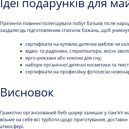
Ідеї ​​подарунків для м
Презенти повинні полегшувати побут батьків після народ
заздалегідь підготовленим списком бажань, щоб уникну
сертифікати на купівлю дитячих меблів чи кол
відео- та радіоняні, стерилізатори, якісні зво
ерго-рюкзаки або кокони для сну;
набори органічної дитячої косметики та текс
сертифікати на професійну фотосесію новон
Висновок
Грамотно організований
бебі шауер
залишає у пам’яті м
візьме на себе всі турботи щодо приготування, доставки
атмосфері.