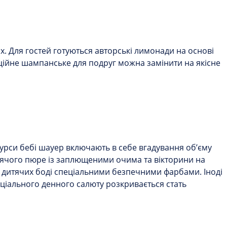
. Для гостей готуються авторські лимонади на основі
диційне шампанське для подруг можна замінити на якісне
курси
бебі шауер
включають в себе вгадування об’єму
тячого пюре із заплющеними очима та вікторини на
 дитячих боді спеціальними безпечними фарбами. Іноді
пеціального денного салюту розкривається стать