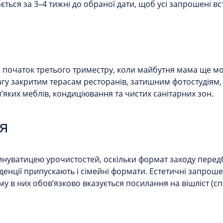
ться за 3–4 тижні до обраної дати, щоб усі запрошені вс
 початок третього триместру, коли майбутня мама ще мо
вагу закритим терасам ресторанів, затишним фотостудіям
м’яких меблів, кондиціювання та чистих санітарних зон.
я
 винуватицею урочистостей, оскільки формат заходу пер
нденції припускають і сімейні формати. Естетичні запро
 в них обов’язково вказується посилання на вішліст (сп