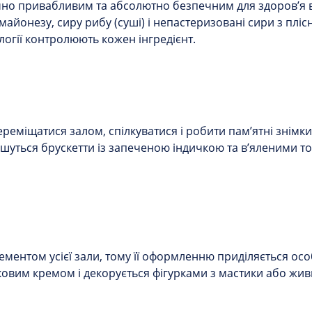
ично привабливим та абсолютно безпечним для здоров’я в
 майонезу, сиру рибу (суші) і непастеризовані сири з пл
логії контролюють кожен інгредієнт.
еміщатися залом, спілкуватися і робити пам’ятні знімки
ишуться брускетти із запеченою індичкою та в’яленими т
ментом усієї зали, тому її оформленню приділяється ос
вим кремом і декорується фігурками з мастики або живи