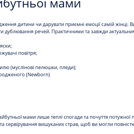
айбутньої мами
ження дитини чи дарувати приємні емоції самій жінці. В
ти дублювання речей. Практичними та завжди актуальним
яски;
ложувачі повітря;
тилю (муслінові пелюшки, пледи);
ародженого (Newborn)
айбутньої мами лише теплі спогади та почуття потужної п
 та сервірування вишуканих страв, щоб ви могли повніст