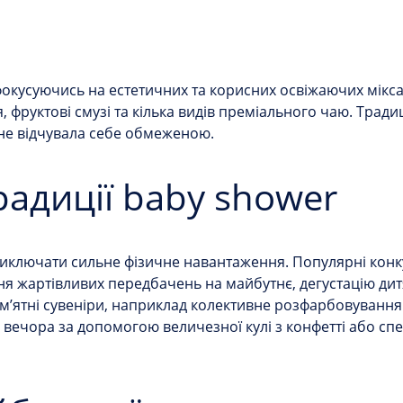
окусуючись на естетичних та корисних освіжаючих міксах
я, фруктові смузі та кілька видів преміального чаю. Тра
 не відчувала себе обмеженою.
радиції baby shower
виключати сильне фізичне навантаження. Популярні кон
ня жартівливих передбачень на майбутнє, дегустацію ди
м’ятні сувеніри, наприклад колективне розфарбовування
лі вечора за допомогою величезної кулі з конфетті або с