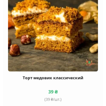
Торт медовик классический
39
₴
(
39
₴/шт.)