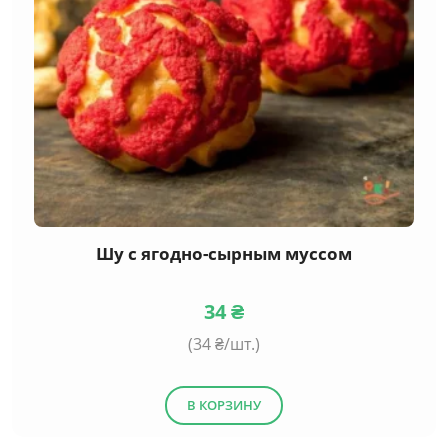
Шу с ягодно-сырным муссом
34
₴
(
34
₴/шт.)
В КОРЗИНУ