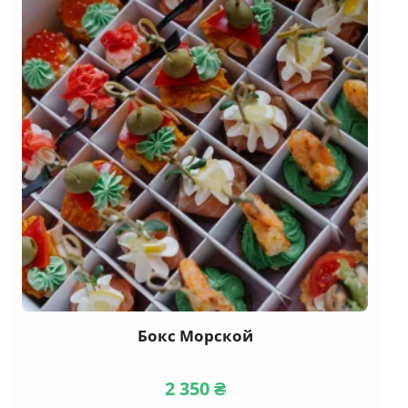
Канапе
(29)
Мясные
(18)
Рыба и морепродукты
(17)
Сырные
(12)
Вегетарианские
(5)
тарталетки
(10)
Брускетти
(17)
Бургеры, сэндвичи
Бокс Морской
(11)
Горячие закуски
2 350
₴
(8)
Салаты