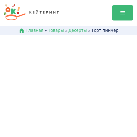
Перейти
гала-уж
к
Аренда
содержанию
Достав
Меню к
Главная
»
Товары
»
Десерты
»
Торт пинчер
Боксы /
Канапе
Брускет
Бургеры
Горячие
Салаты
Десерт
+38 (0
+38 (0
+38 (0