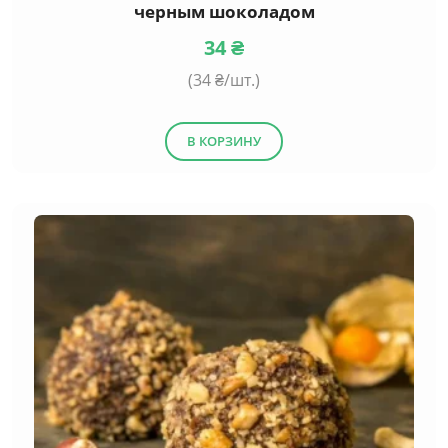
черным шоколадом
34
₴
(
34
₴/шт.)
В КОРЗИНУ