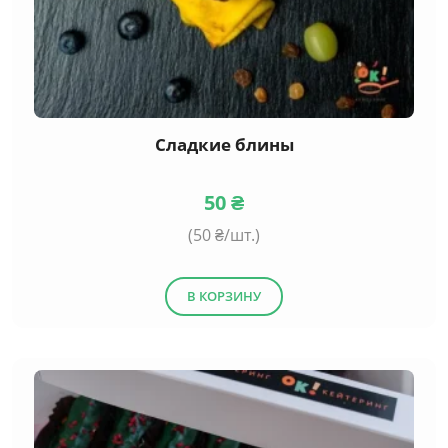
Сладкие блины
50
₴
(
50
₴/шт.)
В КОРЗИНУ