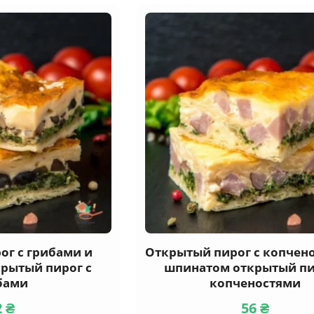
ог с грибами и
Открытый пирог с копчен
рытый пирог с
шпинатом открытый пи
бами
копченостями
2
₴
56
₴