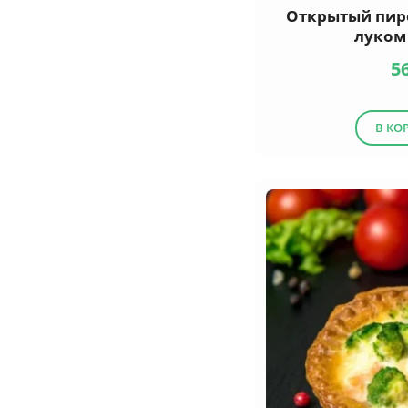
Открытый пиро
луком
5
В КО