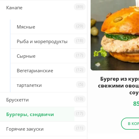
(89)
Канапе
(29)
Мясные
(18)
Рыба и морепродукты
(17)
Сырные
(12)
Вегетарианские
Бургер из ку
(5)
тарталетки
свежими ово
со
(10)
Брускетти
8
(17)
Бургеры, сэндвичи
В КО
(11)
Горячие закуски