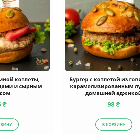
риной котлеты,
Бургер с котлетой из го
щами и сырным
карамелизированным л
усом
домашней аджико
5
₴
98
₴
РЗИНУ
В КОРЗИНУ