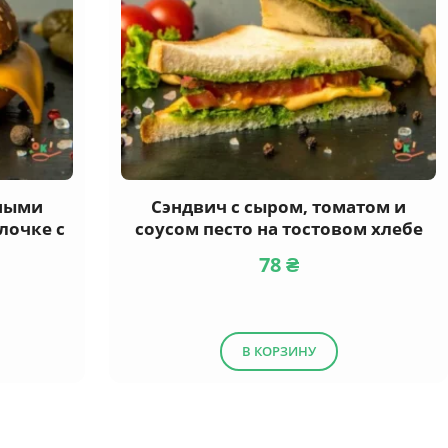
еными
Сэндвич с сыром, томатом и
лочке с
соусом песто на тостовом хлебе
78
₴
В КОРЗИНУ