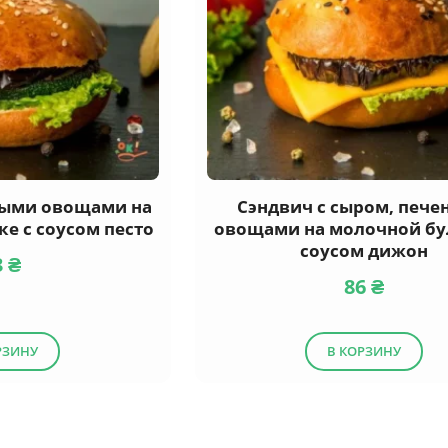
ными овощами на
Сэндвич с сыром, печ
е с соусом песто
овощами на молочной бу
соусом дижон
3
₴
86
₴
РЗИНУ
В КОРЗИНУ