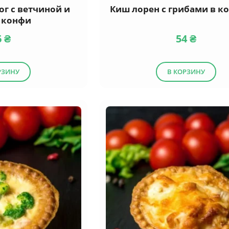
г с ветчиной и
Киш лорен с грибами в к
 конфи
6
₴
54
₴
РЗИНУ
В КОРЗИНУ