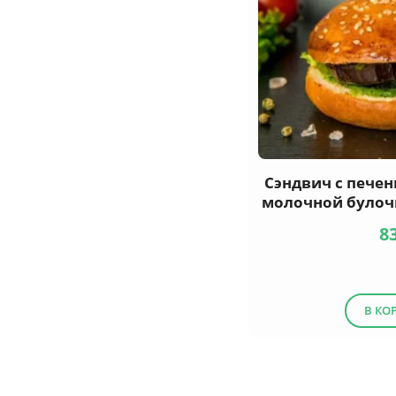
Сэндвич с пече
молочной булочк
8
В КО