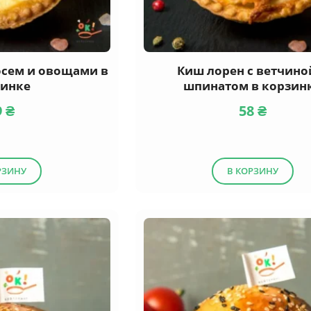
осем и овощами в
Киш лорен с ветчино
зинке
шпинатом в корзин
9
₴
58
₴
РЗИНУ
В КОРЗИНУ