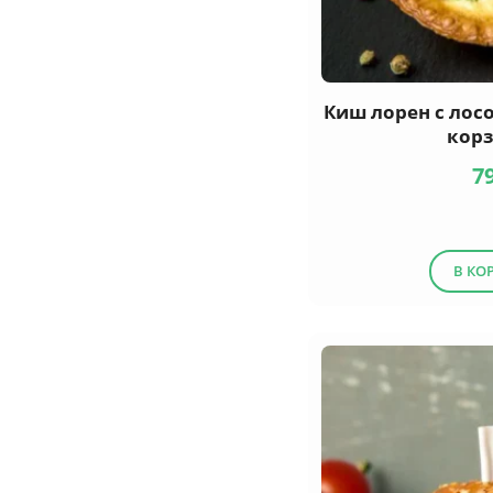
Киш лорен с лос
кор
7
В КО