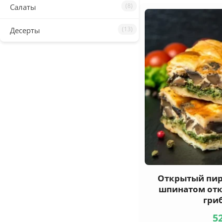
(8)
Салаты
(13)
Десерты
Открытый пир
шпинатом отк
гри
5