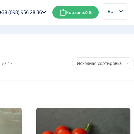
RU
+38 (098) 956 28 36
Корзина:
0
₴
UK
 из 17