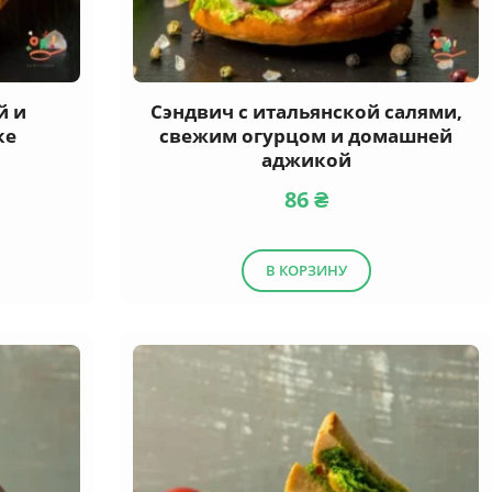
й и
Сэндвич с итальянской салями,
ке
свежим огурцом и домашней
аджикой
86
₴
В КОРЗИНУ