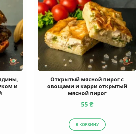
вядины,
Открытый мясной пирог с
уком и
овощами и карри открытый
й
мясной пирог
55
₴
В КОРЗИНУ