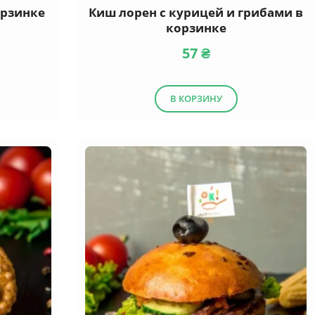
орзинке
Киш лорен с курицей и грибами в
корзинке
57
₴
В КОРЗИНУ