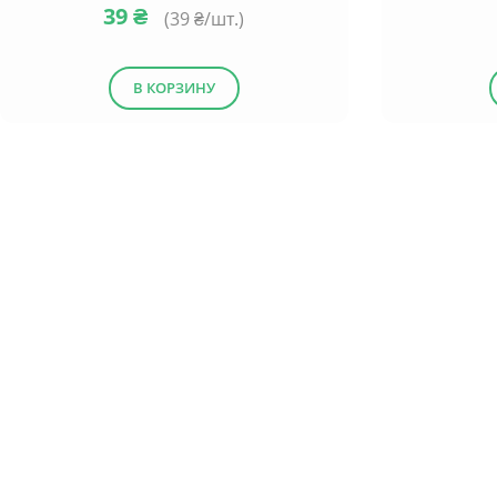
39
₴
(
39
₴/шт.)
В КОРЗИНУ