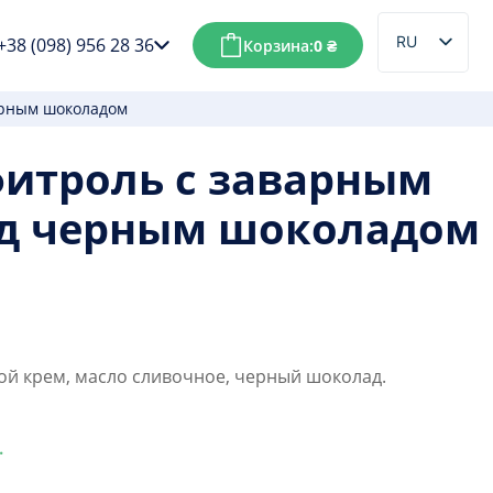
RU
+38 (098) 956 28 36
Корзина:
0
₴
UK
ерным шоколадом
итроль с заварным
д черным шоколадом
й крем, масло сливочное, черный шоколад.
.