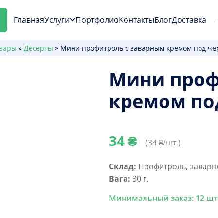
Главная
Услуги
Портфолио
Контакты
Блог
Доставка
вары
»
Десерты
»
Мини профитроль с заварным кремом под ч
Мини проф
кремом по
34
₴
(
34
₴/шт.)
Склад:
Профитроль, заварно
Вага:
30 г.
Минимальный заказ: 12 шт