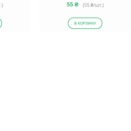
55
₴
.)
(
55
₴/шт.)
В КОРЗИНУ