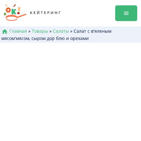
Перейти
гала-уж
к
Аренда
содержанию
Достав
Меню к
Главная
»
Товары
»
Салаты
»
Салат с в'яленым
мясом'мясом, сыром дор блю и орехами
Боксы /
Канапе
Брускет
Бургеры
Горячие
Салаты
Десерт
+38 (0
+38 (0
+38 (0