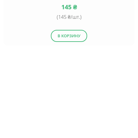
145
₴
(
145
₴/шт.)
В КОРЗИНУ