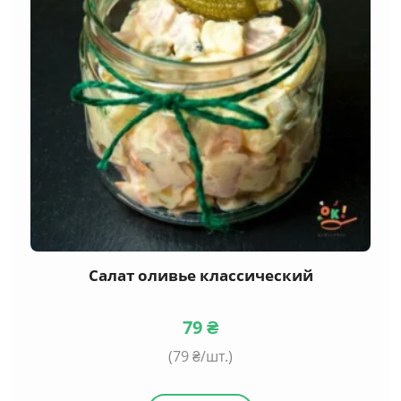
Салат оливье классический
79
₴
(
79
₴/шт.)