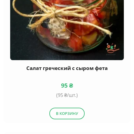
Салат греческий с сыром фета
95
₴
(
95
₴/шт.)
В КОРЗИНУ