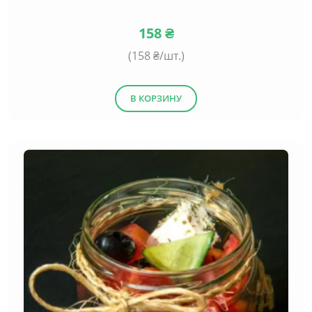
158
₴
(
158
₴/шт.)
В КОРЗИНУ