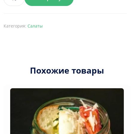
Количество
товара
Салат
олів'є
Категория:
Салаты
класичний
Похожие товары