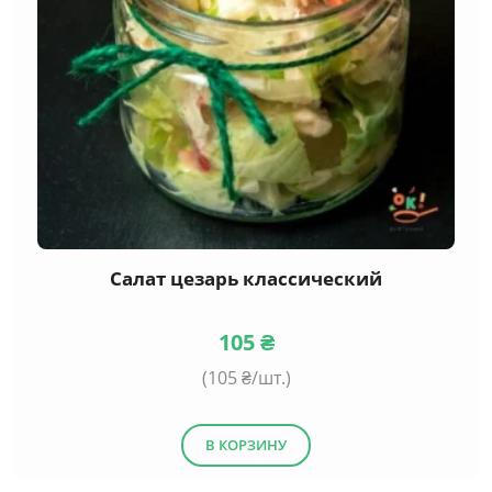
Салат цезарь классический
105
₴
(
105
₴/шт.)
В КОРЗИНУ