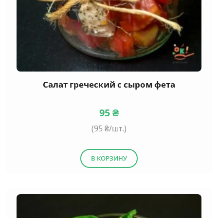
Салат греческий с сыром фета
95
₴
(
95
₴/шт.)
В КОРЗИНУ