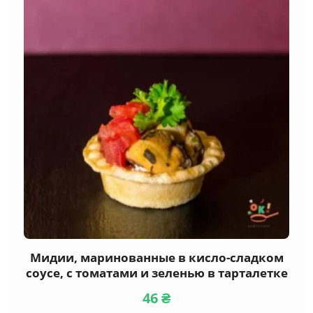
Канапе
(29)
Мясные
(18)
Рыба и морепродукты
(17)
Сырные
(12)
Вегетарианские
(5)
тарталетки
(10)
Брускетти
(17)
Бургеры, сэндвичи
Мидии, маринованные в кисло-сладком
соусе, с томатами и зеленью в тарталетке
(11)
Горячие закуски
46
₴
(8)
Салаты