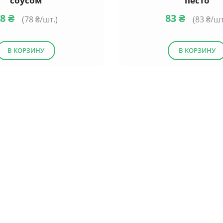
соусом
песто
78
₴
83
₴
(
78
₴/шт.)
(
83
₴/шт
В КОРЗИНУ
В КОРЗИНУ