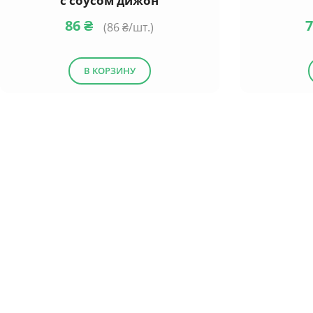
с соусом дижон
86
₴
(
86
₴/шт.)
В КОРЗИНУ