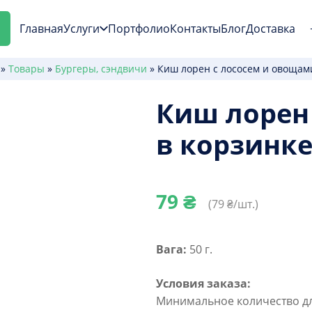
Главная
Услуги
Портфолио
Контакты
Блог
Доставка
я
»
Товары
»
Бургеры, сэндвичи
»
Киш лорен с лососем и овощам
Киш лорен
в корзинк
79
₴
(
79
₴/шт.)
Вага:
50 г.
Условия заказа:
Минимальное количество для