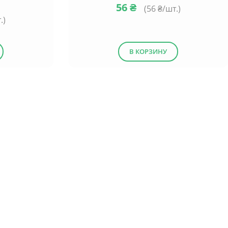
56
₴
(
56
₴/шт.)
.)
В КОРЗИНУ