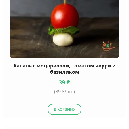
Канапе с моцареллой, томатом черри и
базиликом
39
₴
(
39
₴/шт.)
В КОРЗИНУ