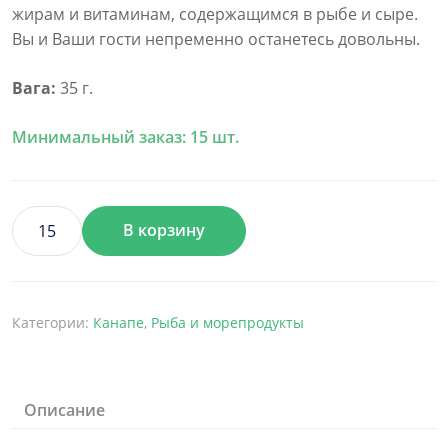
жирам и витаминам, содержащимся в рыбе и сыре.
Вы и Ваши гости непременно останетесь довольны.
Вага:
35 г.
Минимальный заказ: 15 шт.
В корзину
Количество
товара
Зелений
еклер
Категории:
Канапе
,
Рыба и морепродукты
з
лососем
Гравлакс,
м'яким
Описание
сиром