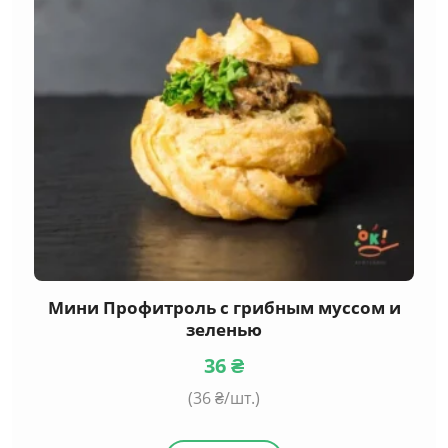
Мини Профитроль с грибным муссом и
зеленью
36
₴
(
36
₴/шт.)