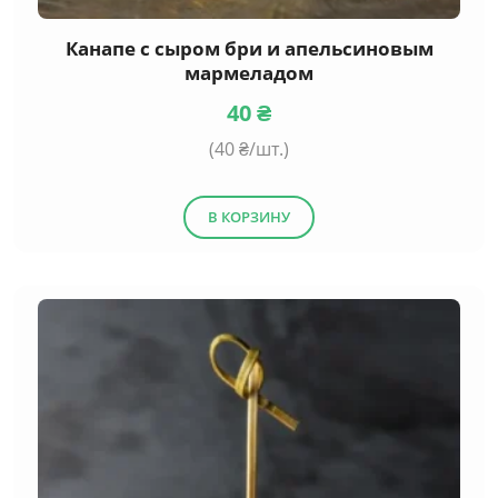
Канапе с сыром бри и апельсиновым
мармеладом
40
₴
(
40
₴/шт.)
В КОРЗИНУ