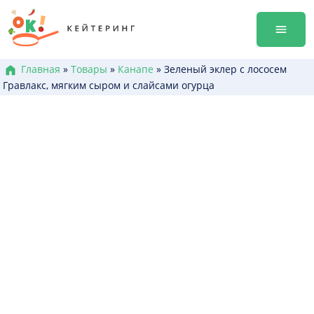
Перейти
гала-уж
к
Аренда
содержанию
Достав
Меню к
Главная
»
Товары
»
Канапе
»
Зеленый эклер с лососем
Гравлакс, мягким сыром и слайсами огурца
Боксы /
Канапе
Брускет
Бургеры
Горячие
Салаты
Десерт
+38 (0
+38 (0
+38 (0