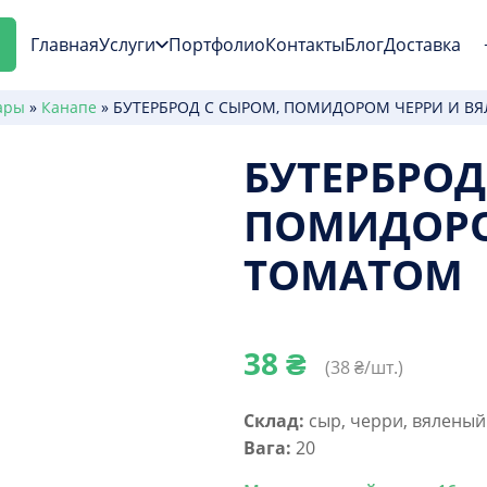
Главная
Услуги
Портфолио
Контакты
Блог
Доставка
ары
»
Канапе
»
БУТЕРБРОД С СЫРОМ, ПОМИДОРОМ ЧЕРРИ И В
БУТЕРБРОД
ПОМИДОРО
ТОМАТОМ
38
₴
(
38
₴/шт.)
Склад:
сыр, черри, вяленый
Вага:
20