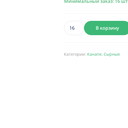
Минимальный заказ: 16 шт
В корзину
Количество
товара
КАНАПКА
З
Категории:
Канапе
,
Сырные
СИРОМ,
ПОМІДОРОМ
ЧЕРІ
ТА
В'ЯЛЕНИМ
ТОМАТОМ