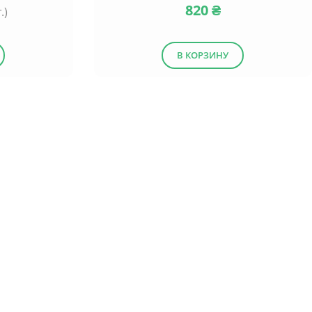
820
₴
.)
В КОРЗИНУ