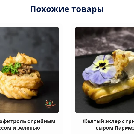
Похожие товары
офитроль с грибным
Желтый эклер с гр
ссом и зеленью
сыром Парме