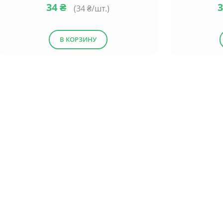
34
₴
(
34
₴/шт.)
В КОРЗИНУ