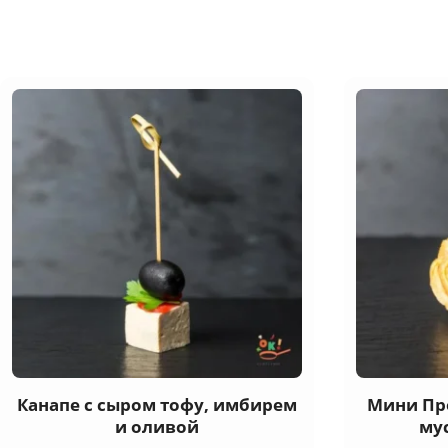
Канапе с сыром тофу, имбирем
Мини Пр
и оливой
му