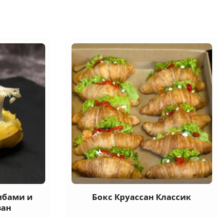
ибами и
Бокс Круассан Классик
зан