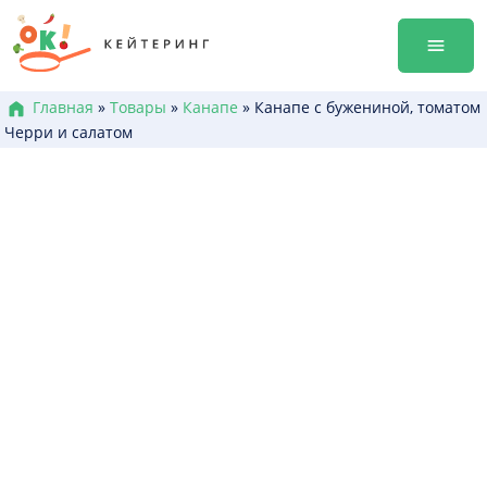
Перейти
гала-уж
к
Аренда
содержанию
Достав
Меню к
Главная
»
Товары
»
Канапе
»
Канапе с бужениной, томатом
Черри и салатом
Боксы /
Канапе
Брускет
Бургеры
Горячие
Салаты
Десерт
+38 (0
+38 (0
+38 (0