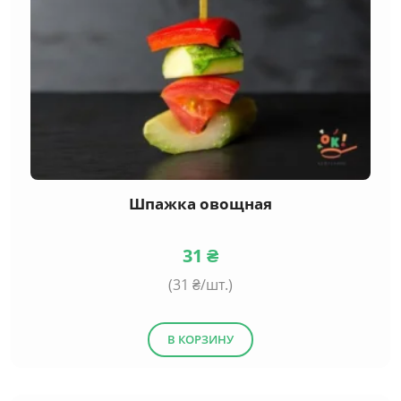
Шпажка овощная
31
₴
(
31
₴/шт.)
В КОРЗИНУ