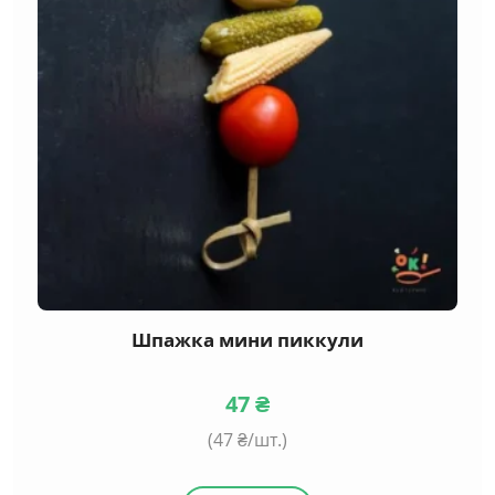
Шпажка мини пиккули
47
₴
(
47
₴/шт.)