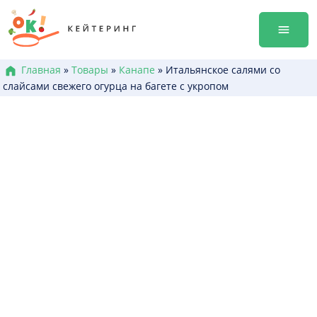
Перейти
гала-уж
к
Аренда
содержанию
Достав
Меню к
Главная
»
Товары
»
Канапе
»
Итальянское салями со
слайсами свежего огурца на багете с укропом
Боксы /
Канапе
Брускет
Бургеры
Горячие
Салаты
Десерт
+38 (0
+38 (0
+38 (0