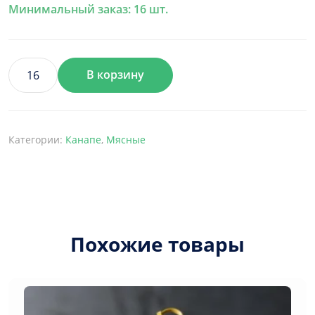
Минимальный заказ: 16 шт.
В корзину
Количество
товара
Італійське
салямі
Категории:
Канапе
,
Мясные
зі
слайсами
свіжого
огірка
на
багеті
Похожие товары
з
укропом