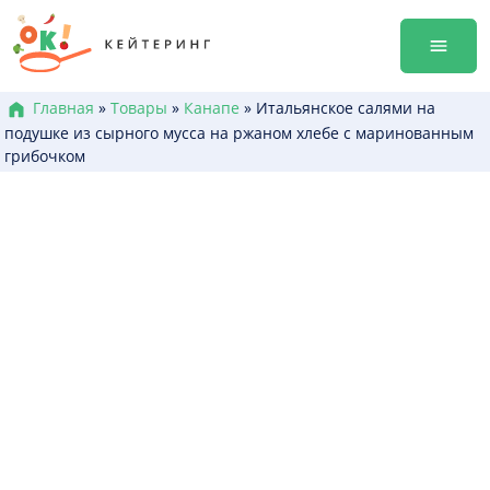
Перейти
гала-уж
к
Аренда
содержанию
Достав
Меню к
Главная
»
Товары
»
Канапе
»
Итальянское салями на
подушке из сырного мусса на ржаном хлебе с маринованным
Боксы /
грибочком
Канапе
Брускет
Бургеры
Горячие
Салаты
Десерт
+38 (0
+38 (0
+38 (0