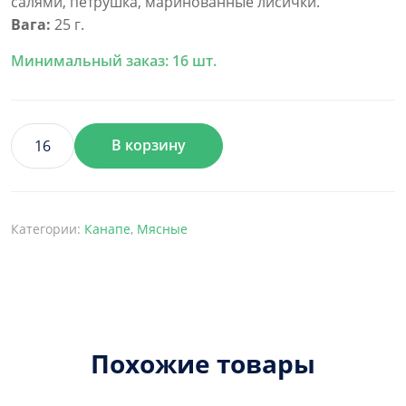
салями, петрушка, маринованные лисички.
Вага:
25 г.
Минимальный заказ: 16 шт.
В корзину
Количество
товара
Італійське
салямі
Категории:
Канапе
,
Мясные
на
подушці
з
сирного
мусу
на
Похожие товары
житньому
хлібі