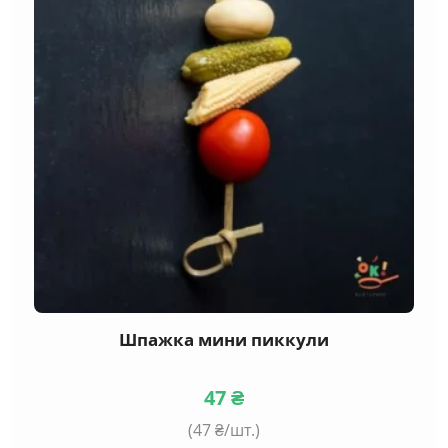
Шпажка мини пиккули
47
₴
(
47
₴/шт.)