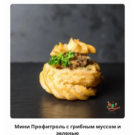
з
маринованим
грибочком
Мини Профитроль с грибным муссом и
зеленью